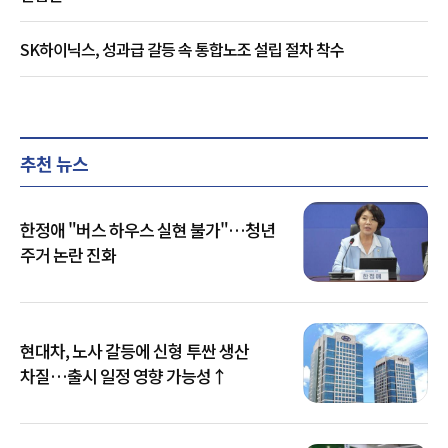
SK하이닉스, 성과급 갈등 속 통합노조 설립 절차 착수
추천 뉴스
한정애 "버스 하우스 실현 불가"…청년
주거 논란 진화
현대차, 노사 갈등에 신형 투싼 생산
차질…출시 일정 영향 가능성↑