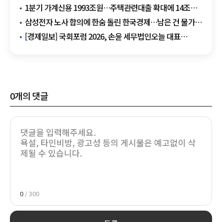
유지
1분기 가계신용 1993조원…주택관련대출 확대에 14조원
↑
삼성전자 노사 합의에 한숨 돌린 한국경제…남은 건 물가·
금리 리스크
[경제일보] 국회포럼 2026, 손윤 세무법인오늘 대표
"반도체 초과이익, 성과급 갈등 넘어 국민환류 체계
고민해야"
0
개의 댓글
0
/ 300