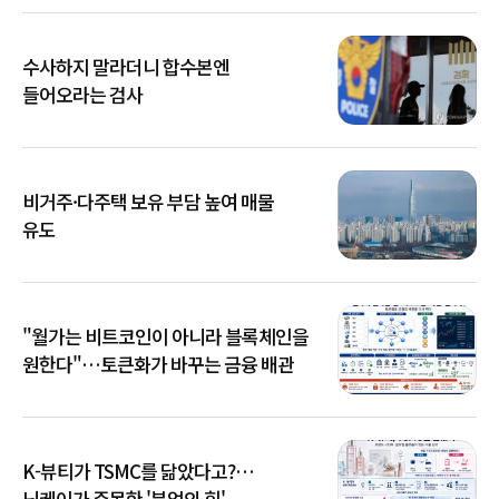
수사하지 말라더니 합수본엔
들어오라는 검사
비거주·다주택 보유 부담 높여 매물
유도
"월가는 비트코인이 아니라 블록체인을
원한다"…토큰화가 바꾸는 금융 배관
K-뷰티가 TSMC를 닮았다고?…
닛케이가 주목한 '분업의 힘'