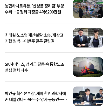
농협하나로유통, '신상품 장려금' 부당
수취…공정위 과징금 4억6200만원
최태원·노소영 재산분할 소송, 재상고
기한 임박…이번주 결론 갈림길
SK하이닉스, 성과급 갈등 속 통합노조
설립 절차 착수
박인규 혁신본부장, 재미 한인과학자에
손 내밀었다…AI·우주·양자 공동연구
확대