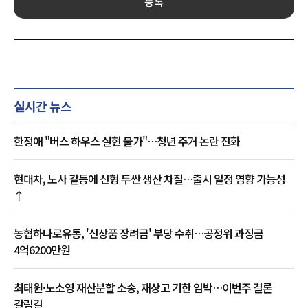
등록
실시간 뉴스
한정애 "버스 하우스 실현 불가"…청년 주거 논란 진화
현대차, 노사 갈등에 신형 투싼 생산 차질…출시 일정 영향 가능성
↑
농협하나로유통, '신상품 장려금' 부당 수취…공정위 과징금
4억6200만원
최태원·노소영 재산분할 소송, 재상고 기한 임박…이번주 결론
갈림길