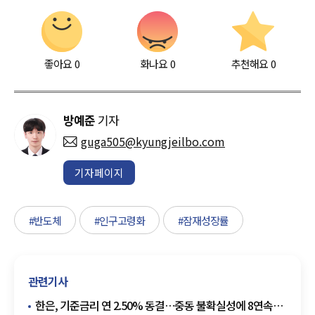
좋아요
0
화나요
0
추천해요
0
방예준
기자
guga505@kyungjeilbo.com
기자페이지
#반도체
#인구고령화
#잠재성장률
관련기사
한은, 기준금리 연 2.50% 동결…중동 불확실성에 8연속