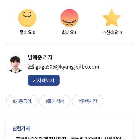
좋아요
0
화나요
0
추천해요
0
방예준
기자
guga505@kyungjeilbo.com
기자페이지
#기준금리
#물가상승
#주택시장
관련기사
美금리·중동戰에 지선까지…금통위 기준금리, 시장참여자