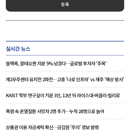
등록
실시간 뉴스
블랙록, 알테오젠 지분 5% 넘겼다…글로벌 투자자 '주목'
제2우주센터 유치전 2파전…고흥 '나로 인프라' vs 제주 '해상 발사'
KAIST 학부 연구실이 키운 3인, 12년 뒤 라이스대·버클리·릴리로
폭염 속 온열질환 사망자 2명 추가…누적 28명으로 늘어
상품권 이용 자금세탁 확산…금감원 '주의' 경보 발령