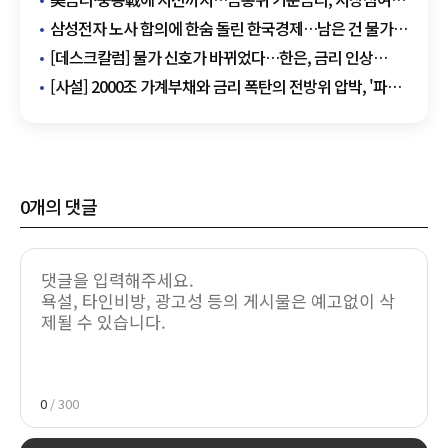
99% 동결 예상
삼성전자 노사 합의에 한숨 돌린 한국경제…남은 건 물가·
금리 리스크
[데스크칼럼] 물가 신호가 바뀌었다…한은, 금리 인상
준비할 때다
[사설] 2000조 가계부채와 금리 폭탄의 전방위 압박, '파국'
막을 골든타임 놓치지 말라
0
개의 댓글
0
/ 300