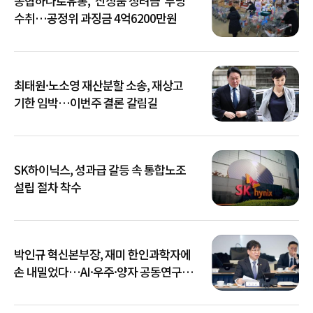
농협하나로유통, '신상품 장려금' 부당
수취…공정위 과징금 4억6200만원
최태원·노소영 재산분할 소송, 재상고
기한 임박…이번주 결론 갈림길
SK하이닉스, 성과급 갈등 속 통합노조
설립 절차 착수
박인규 혁신본부장, 재미 한인과학자에
손 내밀었다…AI·우주·양자 공동연구
확대