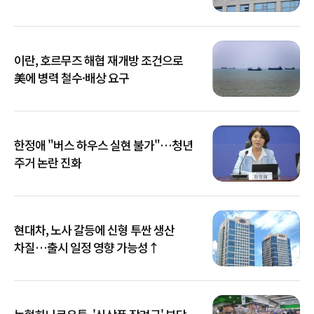
이란, 호르무즈 해협 재개방 조건으로
美에 병력 철수·배상 요구
한정애 "버스 하우스 실현 불가"…청년
주거 논란 진화
현대차, 노사 갈등에 신형 투싼 생산
차질…출시 일정 영향 가능성↑