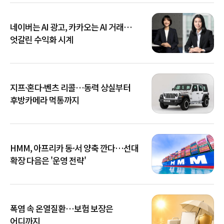
네이버는 AI 광고, 카카오는 AI 거래…
엇갈린 수익화 시계
지프·혼다·벤츠 리콜…동력 상실부터
후방카메라 먹통까지
HMM, 아프리카 동·서 양축 깐다…선대
확장 다음은 '운영 전략'
폭염 속 온열질환…보험 보장은
어디까지