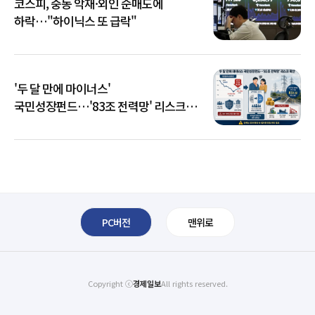
코스피, 중동 악재·외인 순매도에
하락…"하이닉스 또 급락"
'두 달 만에 마이너스'
국민성장펀드…'83조 전력망' 리스크
확산
PC버전
맨위로
Copyright ⓒ
경제일보
All rights reserved.