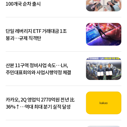
100개국 순차 출시
단일 레버리지 ETF 거래대금 1조
붕괴…규제 직격탄
산본 11구역 정비사업 속도…LH,
주민대표회의와 사업시행약정 체결
카카오, 2Q 영업익 2770억원 전년 比
36%↑…역대 최대 분기 실적 달성