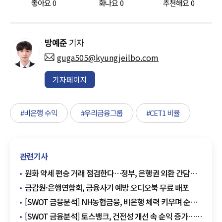
좋아요
0
화나요
0
추천해요
0
방예준
기자
guga505@kyungjeilbo.com
기자페이지
#비은행 수익
#우리금융그룹
#CET1 비율
관련기사
원화 약세 편승 거래 점검한다…정부, 은행권 외환 간담회
개최
금감원·은행연합회, 금융사기 예방 오디오북 무료 배포
[SWOT 금융분석] NH농협금융, 비은행 체력 키우며 순익
개선…생산적 금융으로 성장 축 확대
[SWOT 금융분석] 토스뱅크, 건전성 개선 속 순익 증가…