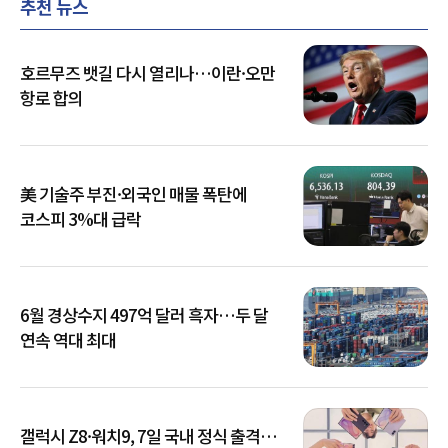
추천 뉴스
호르무즈 뱃길 다시 열리나…이란·오만
항로 합의
美 기술주 부진·외국인 매물 폭탄에
코스피 3%대 급락
6월 경상수지 497억 달러 흑자…두 달
연속 역대 최대
갤럭시 Z8·워치9, 7일 국내 정식 출격…