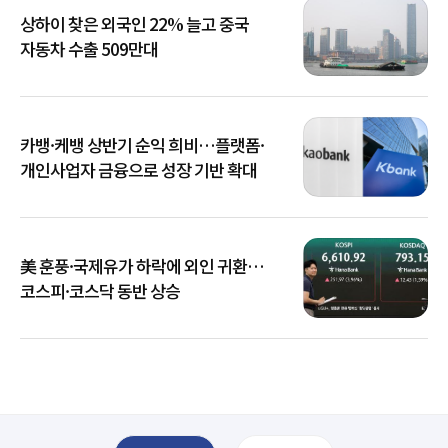
상하이 찾은 외국인 22% 늘고 중국
자동차 수출 509만대
카뱅·케뱅 상반기 순익 희비…플랫폼·
개인사업자 금융으로 성장 기반 확대
美 훈풍·국제유가 하락에 외인 귀환…
코스피·코스닥 동반 상승