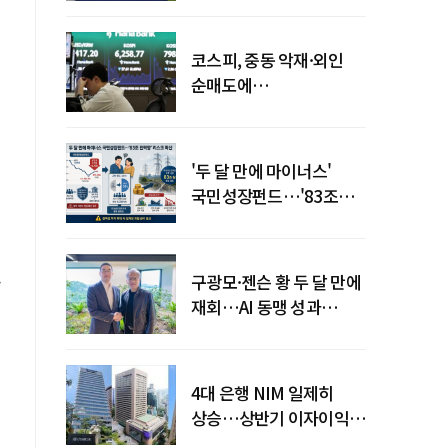
코스피, 중동 악재·외인
순매도에
하락…"하이닉스 또
급락"
'두 달 만에 마이너스'
국민성장펀드…'83조
전력망' 리스크 확산
.
구광모·젠슨 황 두 달 만에
재회…AI 동맹 성과
가시화될까
4대 은행 NIM 일제히
상승…상반기 이자이익
19조 육박