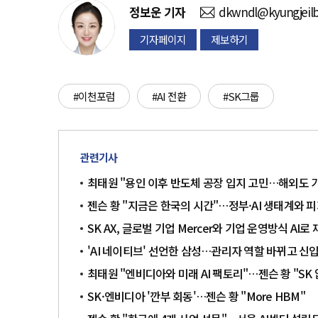
정보운
기자
dkwndl@kyungjeil
기자페이지
제보하기
#이천포럼
#AI 전환
#SK그룹
관련기사
최태원 "용인 이후 반도체 공장 입지 고민…해외도 
젠슨 황 "지금은 한국의 시간"…정부·AI 생태계와 피
SK AX, 글로벌 기업 Mercer와 기업 운영방식 AI
'AI 네이티브' 선언한 삼성…관리자 역할 바뀌고 신
최태원 "엔비디아와 미래 AI 팩토리"…젠슨 황 "SK 
SK·엔비디아 '깐부 회동'…젠슨 황 "More HBM"