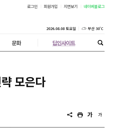
로그인
회원가입
지면보기
네이버블로그
부산 30˚C
대구 33˚C
2026.08.08 토요일
문화
딥인사이트
인천 31˚C
광주 33˚C
대전 33˚C
전략 모은다
울산 28˚C
강릉 25˚C
제주 30˚C