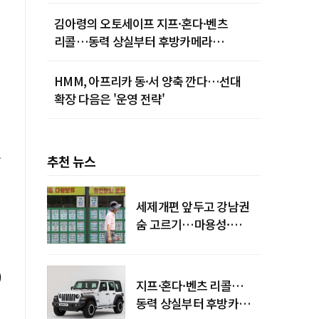
김아령의 오토세이프 지프·혼다·벤츠
리콜…동력 상실부터 후방카메라
먹통까지
HMM, 아프리카 동·서 양축 깐다…선대
확장 다음은 '운영 전략'
구
추천 뉴스
세제개편 앞두고 강남권
숨 고르기…마용성·
강북은 상승세 지속
)
지프·혼다·벤츠 리콜…
동력 상실부터 후방카메라