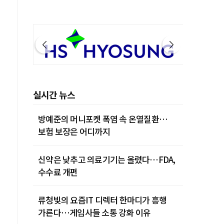
실시간 뉴스
방예준의 머니포켓 폭염 속 온열질환…
보험 보장은 어디까지
신약은 낮추고 의료기기는 올렸다…FDA,
수수료 개편
류청빛의 요즘IT 디렉터 한마디가 흥행
가른다…게임사들 소통 강화 이유