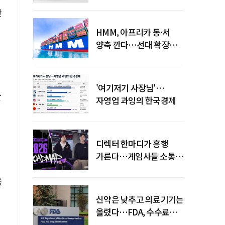
먹통까지
한
HMM, 아프리카 동·서
양축 깐다…선대 확장
다음은 '운영 전략'
'여기저기 사장님'…
할
자영업 과잉의 한국경제
디렉터 한마디가 흥행
가른다…게임사들 소통
강화 이유
움
신약은 낮추고 의료기기는
올렸다…FDA, 수수료
개편