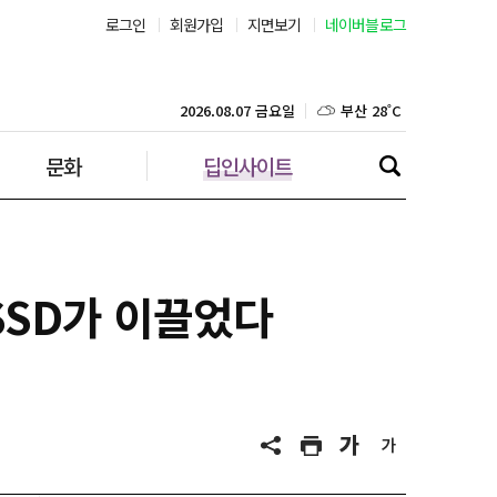
서울 32˚C
로그인
회원가입
지면보기
네이버블로그
부산 28˚C
2026.08.07 금요일
대구 26˚C
문화
딥인사이트
인천 29˚C
광주 27˚C
대전 27˚C
·SSD가 이끌었다
울산 25˚C
강릉 25˚C
제주 29˚C