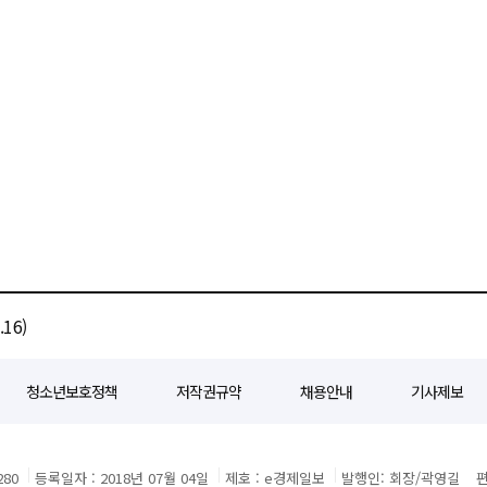
16)
청소년보호정책
저작권규약
채용안내
기사제보
80
등록일자 : 2018년 07월 04일
제호 : e경제일보
발행인: 회장/곽영길
편