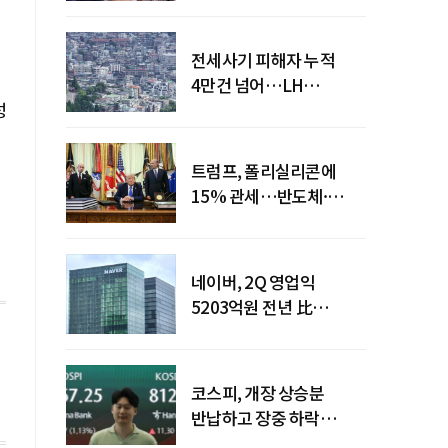
전세사기 피해자 누적
4만건 넘어…LH
성
피해주택 매입도 1만호
돌파
트럼프, 폴리실리콘에
15% 관세…반도체·
태양광 공급망 재편 신호
네이버, 2Q 영업익
5203억원 전년 比
0.2%↓…영업익
주춤에도 성장동력 키운다
코스피, 개장 상승분
반납하고 장중 하락
전환…중동 리스크·美