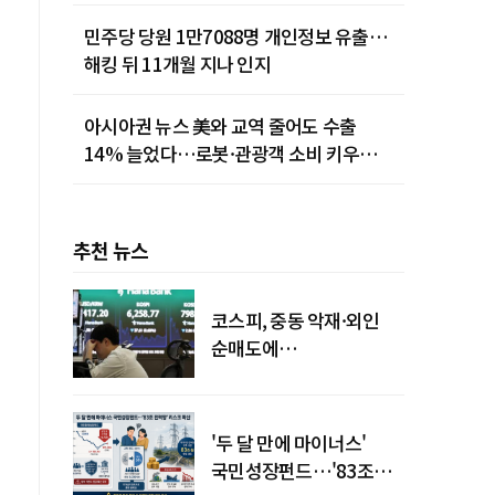
민주당 당원 1만7088명 개인정보 유출…
해킹 뒤 11개월 지나 인지
아시아권 뉴스 美와 교역 줄어도 수출
14% 늘었다…로봇·관광객 소비 키우는
중국
추천 뉴스
코스피, 중동 악재·외인
순매도에
하락…"하이닉스 또
급락"
'두 달 만에 마이너스'
국민성장펀드…'83조