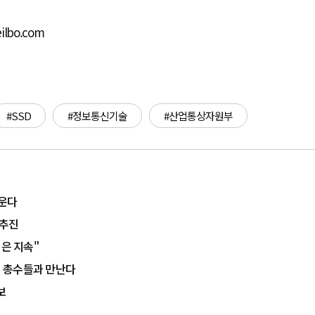
ilbo.com
#SSD
#정보통신기술
#산업통상자원부
키운다
 추진
험은 지속"
계 총수들과 만난다
보