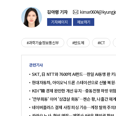
김아령
기자
kimar0604@kyungje
기자페이지
제보하기
#과학기술정보통신부
#반도체
#ICT
관련기사
SKT, 日 NTT와 7600억 AI펀드…한일 AI동맹 판 
현대자동차, 아이오닉 드론 스테이션으로 산불 복원
KDI "韓 경제 완만한 개선 유지…중동전쟁 하방 위
'깐부회동' 이어 '삼겹살 회동'…젠슨 황, 나흘간 재
네이버플러스 결제 사칭 피싱 기승…계정 탈취 주의
카카오 노사, 협상 연장…계열사 4곳은 쟁의권 확보