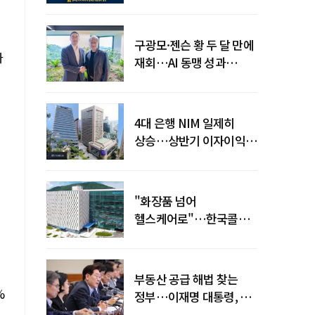
전력망' 리스크 확산
구광모·젠슨 황 두 달 만에
다
재회…AI 동맹 성과
가시화될까
4대 은행 NIM 일제히
상승…상반기 이자이익
19조 육박
"화장품 넘어
헬스케어로"…한국콜마,
제약·바이오 축으로 몸집
키운다
부동산 공급 해법 찾는
%
정부…이재명 대통령, 2차
점검회의 주재