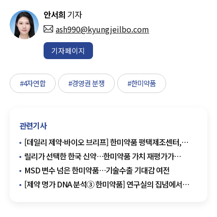
안서희
기자
ash990@kyungjeilbo.com
기자페이지
#4자연합
#경영권 분쟁
#한미약품
관련기사
[데일리 제약·바이오 브리프] ​​​​​​​한미약품 평택제조센터,
제약업계 최초 PSM 'P등급' 유지 外
릴리가 선택한 한국 신약…한미약품 가치 재평가가
시작됐다
MSD 변수 넘은 한미약품…기술수출 기대감 여전
[제약 명가 DNA 분석③ 한미약품] 연구실의 집념에서
글로벌 혁신 무대로…한미약품 성장과 도전의 역사