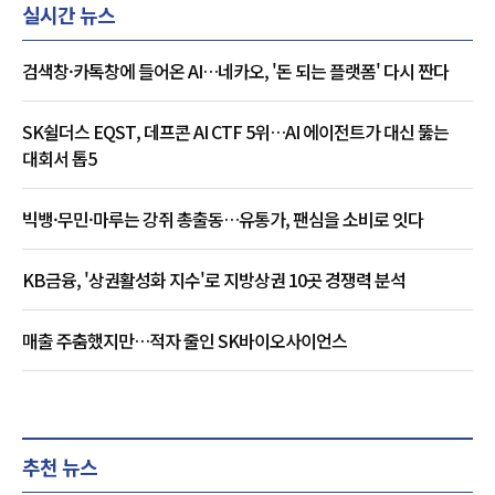
실시간 뉴스
검색창·카톡창에 들어온 AI…네카오, '돈 되는 플랫폼' 다시 짠다
SK쉴더스 EQST, 데프콘 AI CTF 5위…AI 에이전트가 대신 뚫는
대회서 톱5
빅뱅·무민·마루는 강쥐 총출동…유통가, 팬심을 소비로 잇다
KB금융, '상권활성화 지수'로 지방상권 10곳 경쟁력 분석
매출 주춤했지만…적자 줄인 SK바이오사이언스
추천 뉴스