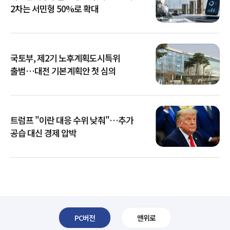
2차는 서민형 50%로 확대
국토부, 제2기 노후계획도시특위
출범…대전 기본계획안 첫 심의
트럼프 "이란 대응 수위 낮춰"…추가
공습 대신 경제 압박
PC버전
맨위로