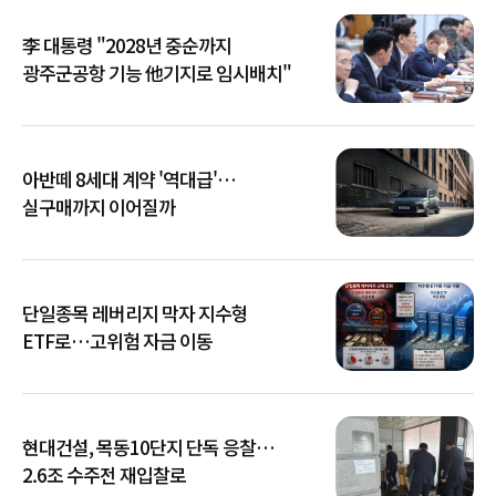
李 대통령 "2028년 중순까지
광주군공항 기능 他기지로 임시배치"
아반떼 8세대 계약 '역대급'…
실구매까지 이어질까
단일종목 레버리지 막자 지수형
ETF로…고위험 자금 이동
현대건설, 목동10단지 단독 응찰…
2.6조 수주전 재입찰로