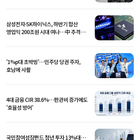
삼성전자·SK하이닉스, 하반기 합산
영업익 200조원 시대 여나…中 추격은
부담
'1%p대 초박빙'…민주당 당권 주자,
호남에 사활
4대 금융 CIR 38.6%…판관비 증가에도
'효율성 방어'
국민참여성장펀드 청년 투자 13%대…