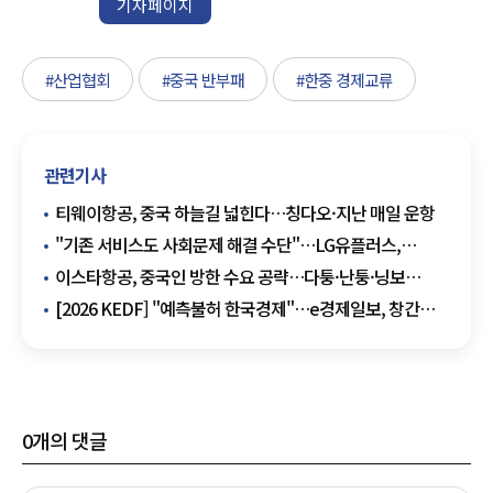
기자페이지
#산업협회
#중국 반부패
#한중 경제교류
관련기사
티웨이항공, 중국 하늘길 넓힌다…칭다오·지난 매일 운항
"기존 서비스도 사회문제 해결 수단"…LG유플러스,
제주포럼서 사회공헌 혁신 사례 발표
이스타항공, 중국인 방한 수요 공략…다퉁·난퉁·닝보
부정기편 운항
[2026 KEDF] "예측불허 한국경제"…e경제일보, 창간
8주년 포럼서 해법 찾는다
0
개의 댓글