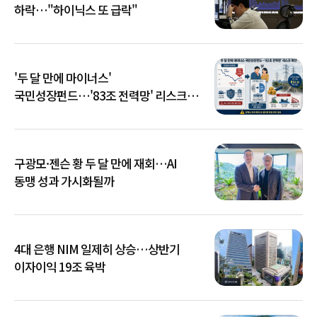
하락…"하이닉스 또 급락"
'두 달 만에 마이너스'
국민성장펀드…'83조 전력망' 리스크
확산
구광모·젠슨 황 두 달 만에 재회…AI
동맹 성과 가시화될까
4대 은행 NIM 일제히 상승…상반기
이자이익 19조 육박