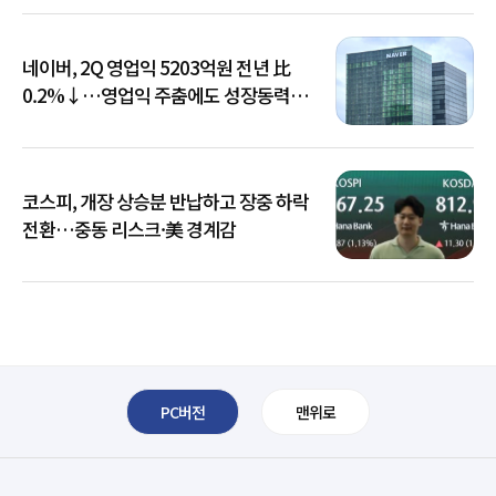
네이버, 2Q 영업익 5203억원 전년 比
0.2%↓…영업익 주춤에도 성장동력
키운다
코스피, 개장 상승분 반납하고 장중 하락
전환…중동 리스크·美 경계감
PC버전
맨위로