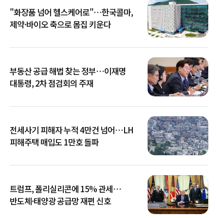
"화장품 넘어 헬스케어로"…한국콜마,
제약·바이오 축으로 몸집 키운다
부동산 공급 해법 찾는 정부…이재명
대통령, 2차 점검회의 주재
전세사기 피해자 누적 4만건 넘어…LH
피해주택 매입도 1만호 돌파
트럼프, 폴리실리콘에 15% 관세…
반도체·태양광 공급망 재편 신호