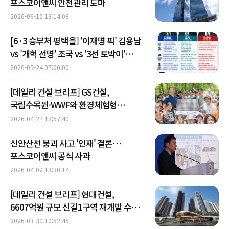
포스코이앤씨 안전관리 도마
2026-06-10 13:14:08
[6·3 승부처 평택을] '이재명 픽' 김용남
vs '개혁 선명' 조국 vs '3선 토박이'
유의동
2026-05-24 07:00:00
[데일리 건설 브리프] GS건설,
국립수목원·WWF와 환경체험형
사회공헌활동 진행 外
2026-04-27 13:57:40
신안산선 붕괴 사고 '인재' 결론…
포스코이앤씨 공식 사과
2026-04-02 13:30:14
[데일리 건설 브리프] 현대건설,
6607억원 규모 신길1구역 재개발 수주
外
2026-03-30 10:52:45