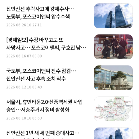
신안산선 추락사고에 강제수사…
노동부, 포스코이앤씨 압수수색
2026-06-26 10:27:11
[경제일보] 수장 바꾸고도 또
사망사고… 포스코이앤씨, 구호만 남은
안전쇄신
2026-06-16 07:00:00
국토부, 포스코이앤씨 전수 점검…
신안산선 사고 후속 조치 착수
2026-06-12 10:03:49
서울시, 휴먼타운2.0·신풍역세권 사업
승인…저층주거지 정비 활성화
2026-06-10 16:06:53
신안산선 1년 새 세 번째 중대사고…