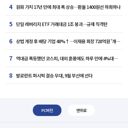
4
원화 가치 17년 만에 최대 폭 상승…환율 1400원선 하회하나
5
단일 레버리지 ETF 거래대금 1조 붕괴…규제 직격탄
6
상법 개정 후 배당 기업 48%↑…이재용 회장 728억원 '개인
최다'
7
역대급 폭등했던 코스피, 대외 훈풍에도 하루 만에 4%대
급락
8
발로란트 퍼시픽 결승 무대, 9월 부산에 선다
PC버전
맨위로