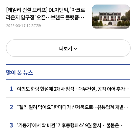
[데일리 건설 브리프] DL이앤씨, '아크로
라운지 압구정' 오픈…브랜드 플랫폼
확장 外
2026-03-17 12:37:59
더보기
많이 본 뉴스
1
여의도 화랑 현설에 2개사 참석…대우건설, 공작 이어 추가
거점 확보하나
2
"젤리 얼려 먹어요" 한마디가 신제품으로…유통업계 개발실
된 SNS
3
'기동카'에서 확 바뀐 '기후동행패스' 9월 출시… 불붙은
카드사 경쟁