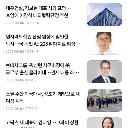
대우건설, 김보현 대표 사의 표명…
후임에 이강석 대외협력단장 추천
2026-08-06 16:10:54
원자력의학원 신임 원장에 임일한
박사…국내 첫 Ac-225 알파치료 임상
이끈 핵의학 전문가
2026-08-05 15:38:49
현대차그룹, 워싱턴 사무소장에 美
국무부 출신 클라이네…관세 대응 라인
강화
2026-08-05 09:41:26
스틸 주한 미국대사, 성조기 게양으로 새
여정 시작
2026-08-02 17:53:24
고팍스 새 대표에 김나영…고파이 상환