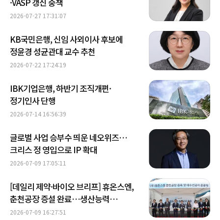
·VASP 갱신 중책
2026-07-27 17:31:07
KB국민은행, 신임 사외이사 후보에
정윤경 성균관대 교수 추천
2026-07-22 17:24:19
IBK기업은행, 하반기 조직개편·
정기인사 단행
2026-07-14 16:56:39
글로벌 사업 승부수 띄운 네오위즈…
크리스 정 영입으로 IP 확대
2026-07-09 17:05:11
[데일리 제약·바이오 브리프] 휴온스엔,
춘천공장 증설 완료…생산능력
1만6500톤 확대 外
2026-07-09 16:27:51