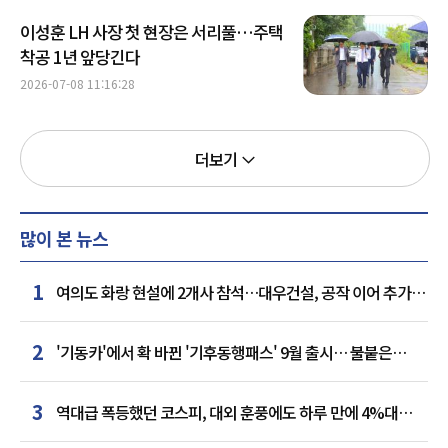
이성훈 LH 사장 첫 현장은 서리풀…주택
착공 1년 앞당긴다
2026-07-08 11:16:28
더보기
많이 본 뉴스
1
여의도 화랑 현설에 2개사 참석…대우건설, 공작 이어 추가
거점 확보하나
2
'기동카'에서 확 바뀐 '기후동행패스' 9월 출시… 불붙은
카드사 경쟁
3
역대급 폭등했던 코스피, 대외 훈풍에도 하루 만에 4%대
급락