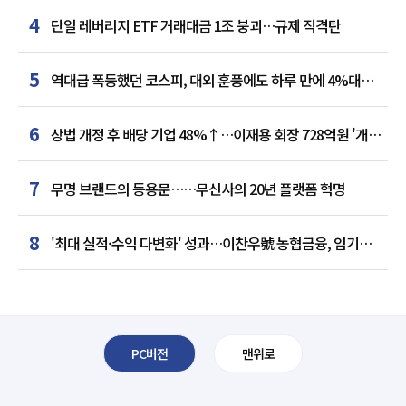
4
단일 레버리지 ETF 거래대금 1조 붕괴…규제 직격탄
5
역대급 폭등했던 코스피, 대외 훈풍에도 하루 만에 4%대
급락
6
상법 개정 후 배당 기업 48%↑…이재용 회장 728억원 '개인
최다'
7
무명 브랜드의 등용문……무신사의 20년 플랫폼 혁명
8
'최대 실적·수익 다변화' 성과…이찬우號 농협금융, 임기
말년 성장 박차
PC버전
맨위로