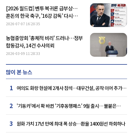
[2026 월드컵] 벤투 복귀론 급부상…
혼돈의 한국 축구, '16강 감독' 다시
부르나
2026-07-07 16:20:35
농협중앙회 '총체적 비리' 드러나…정부
합동감사, 14건 수사의뢰
2026-03-09 11:28:33
많이 본 뉴스
1
여의도 화랑 현설에 2개사 참석…대우건설, 공작 이어 추가
거점 확보하나
2
'기동카'에서 확 바뀐 '기후동행패스' 9월 출시… 불붙은
카드사 경쟁
3
원화 가치 17년 만에 최대 폭 상승…환율 1400원선 하회하나