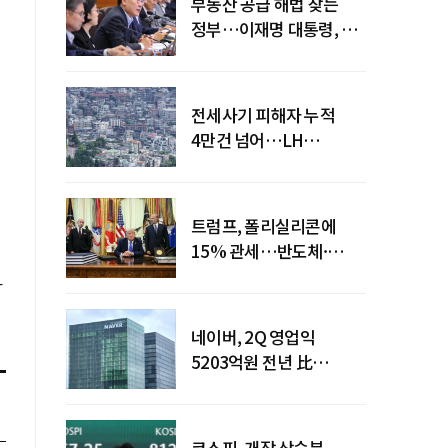
부동산 공급 해법 찾는
정부…이재명 대통령, 2차
점검회의 주재
전세사기 피해자 누적
4만건 넘어…LH
피해주택 매입도 1만호
돌파
트럼프, 폴리실리콘에
15% 관세…반도체·
태양광 공급망 재편 신호
라
네이버, 2Q 영업익
5203억원 전년 比
0.2%↓…영업익
주춤에도 성장동력 키운다
코스피, 개장 상승분