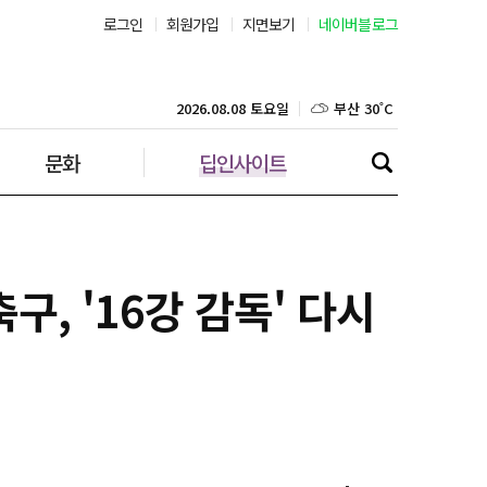
로그인
회원가입
지면보기
네이버블로그
부산 30˚C
대구 32˚C
2026.08.08 토요일
문화
딥인사이트
인천 30˚C
광주 32˚C
대전 32˚C
구, '16강 감독' 다시
울산 28˚C
강릉 25˚C
제주 30˚C