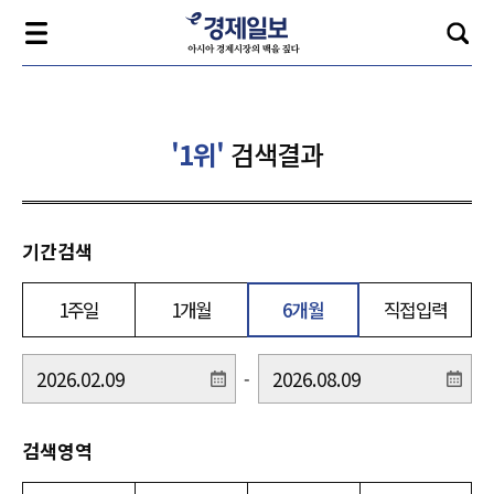
'1위'
검색결과
기간검색
1주일
1개월
6개월
직접입력
-
검색영역