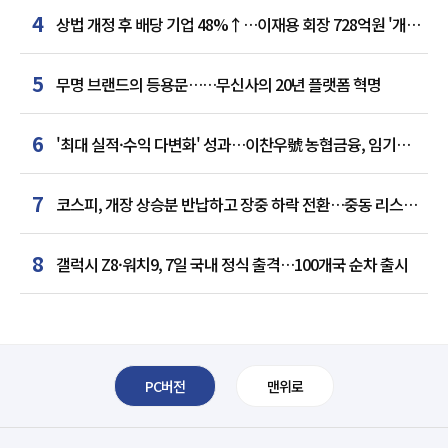
4
상법 개정 후 배당 기업 48%↑…이재용 회장 728억원 '개인
최다'
5
무명 브랜드의 등용문……무신사의 20년 플랫폼 혁명
6
'최대 실적·수익 다변화' 성과…이찬우號 농협금융, 임기
말년 성장 박차
7
코스피, 개장 상승분 반납하고 장중 하락 전환…중동 리스크·
美 경계감
8
갤럭시 Z8·워치9, 7일 국내 정식 출격…100개국 순차 출시
PC버전
맨위로