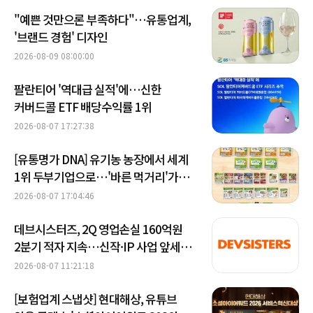
"예쁜 것만으론 부족하다"…유통업계,
'브랜드 경험' 디자인
2026-08-09 08:00:00
팔란티어 '역대급 실적'에…신한
커버드콜 ETF 배당수익률 1위
2026-08-07 17:27:38
[유통명가 DNA] 유기농 농장에서 세계
1위 두부기업으로…'바른 먹거리'가
키운 풀무원
2026-08-07 17:04:46
데브시스터즈, 2Q 영업손실 160억원
2분기 적자 지속…신작·IP 사업 앞세워
턴어라운드 시동
2026-08-07 11:21:18
[보험업계 스냅샷] 현대해상, 유튜브