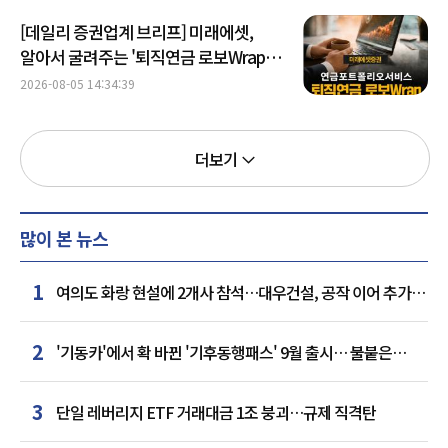
[데일리 증권업계 브리프] 미래에셋,
알아서 굴려주는 '퇴직연금 로보Wrap'
출시 外
2026-08-05 14:34:39
더보기
많이 본 뉴스
1
여의도 화랑 현설에 2개사 참석…대우건설, 공작 이어 추가
거점 확보하나
2
'기동카'에서 확 바뀐 '기후동행패스' 9월 출시… 불붙은
카드사 경쟁
3
단일 레버리지 ETF 거래대금 1조 붕괴…규제 직격탄