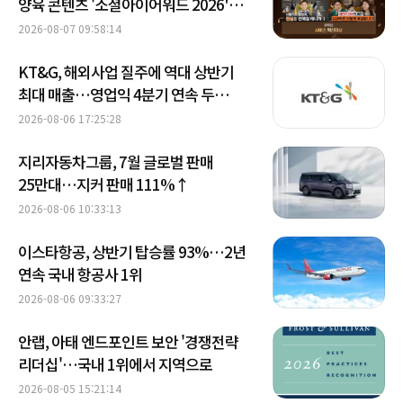
양육 콘텐츠 '소셜아이어워드 2026'
대상 수상 外
2026-08-07 09:58:14
KT&G, 해외사업 질주에 역대 상반기
최대 매출…영업익 4분기 연속 두
자릿수 성장
2026-08-06 17:25:28
지리자동차그룹, 7월 글로벌 판매
25만대…지커 판매 111%↑
2026-08-06 10:33:13
이스타항공, 상반기 탑승률 93%…2년
연속 국내 항공사 1위
2026-08-06 09:33:27
안랩, 아태 엔드포인트 보안 '경쟁전략
리더십'…국내 1위에서 지역으로
2026-08-05 15:21:14