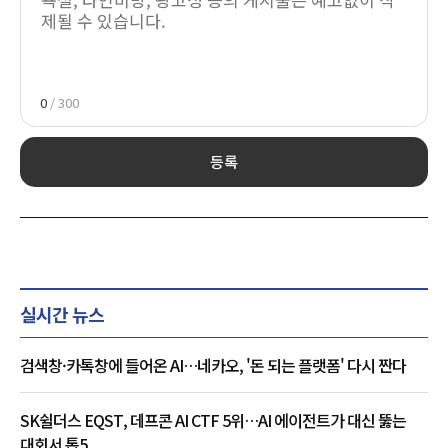
0
/ 300
등록
실시간 뉴스
검색창·카톡창에 들어온 AI…네카오, '돈 되는 플랫폼' 다시 짠다
SK쉴더스 EQST, 데프콘 AI CTF 5위…AI 에이전트가 대신 뚫는
대회서 톱5