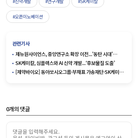
#신약개발
#연구개발
#SK케미칼
#오픈이노베이션
관련기사
제뉴원사이언스, 중앙연구소 확장 이전...'동탄 시대'
열었다
SK케미칼, 심플렉스와 AI 신약 개발...‘후보물질 도출’
[제약바이오] 동아쏘시오그룹·부채표 가송재단·SK케미칼
·한미약품·휴온스그룹·송천재단
0
개의 댓글