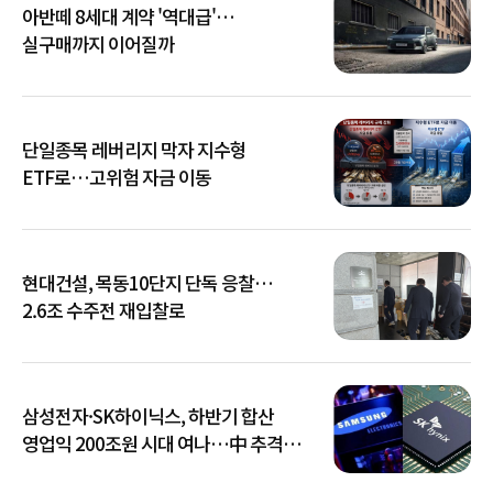
아반떼 8세대 계약 '역대급'…
실구매까지 이어질까
단일종목 레버리지 막자 지수형
ETF로…고위험 자금 이동
현대건설, 목동10단지 단독 응찰…
2.6조 수주전 재입찰로
삼성전자·SK하이닉스, 하반기 합산
영업익 200조원 시대 여나…中 추격은
부담