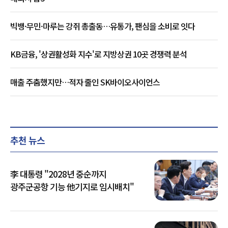
빅뱅·무민·마루는 강쥐 총출동…유통가, 팬심을 소비로 잇다
KB금융, '상권활성화 지수'로 지방상권 10곳 경쟁력 분석
매출 주춤했지만…적자 줄인 SK바이오사이언스
추천 뉴스
李 대통령 "2028년 중순까지
광주군공항 기능 他기지로 임시배치"