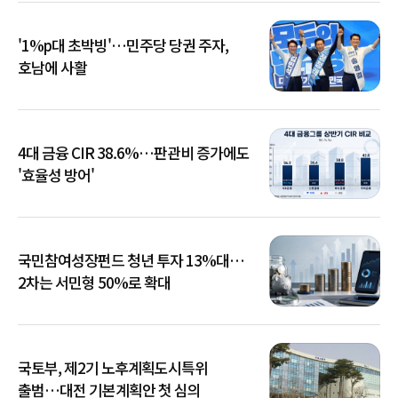
'1%p대 초박빙'…민주당 당권 주자,
호남에 사활
4대 금융 CIR 38.6%…판관비 증가에도
'효율성 방어'
국민참여성장펀드 청년 투자 13%대…
2차는 서민형 50%로 확대
국토부, 제2기 노후계획도시특위
출범…대전 기본계획안 첫 심의