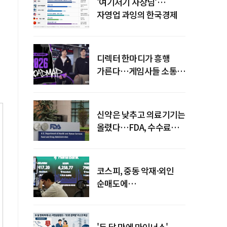
'여기저기 사장님'…
자영업 과잉의 한국경제
디렉터 한마디가 흥행
가른다…게임사들 소통
강화 이유
신약은 낮추고 의료기기는
올렸다…FDA, 수수료
개편
코스피, 중동 악재·외인
순매도에
하락…"하이닉스 또
급락"
'두 달 만에 마이너스'