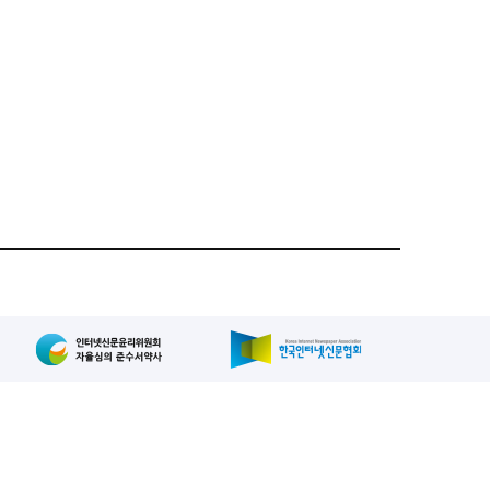
집인: 사장/양규현
패밀리사이트
2-739-2171