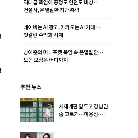
역대급 폭염에 공정도 안전도 비상…
건설사, 온열질환 차단 총력
네이버는 AI 광고, 카카오는 AI 거래…
엇갈린 수익화 시계
다
방예준의 머니포켓 폭염 속 온열질환…
보험 보장은 어디까지
테
심
추천 뉴스
세제개편 앞두고 강남권
숨 고르기…마용성·
강북은 상승세 지속