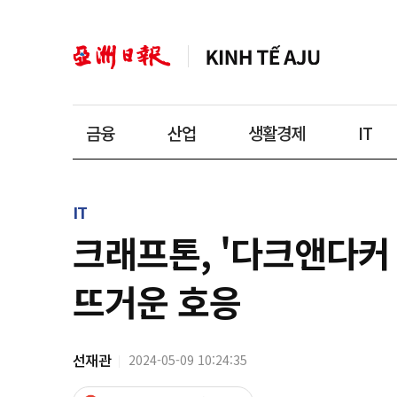
금융
산업
생활경제
IT
IT
크래프톤, '다크앤다커
뜨거운 호응
선재관
2024-05-09 10:24:35