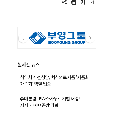
실시간 뉴스
식약처 사전상담, 혁신의료제품 '제품화
가속기' 역할 입증
李대통령, ISA·주가누르기법 재검토
지시…여야 공방 격화