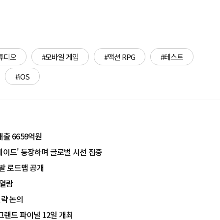
튜디오
#모바일 게임
#액션 RPG
#테스트
#iOS
출 6659억원
레이드' 등장하며 글로벌 시선 집중
개발 로드맵 공개
 열람
전략 논의
 그랜드 파이널 12일 개최