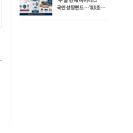
국민성장펀드…'83조
전력망' 리스크 확산