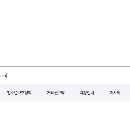
16)
청소년보호정책
저작권규약
채용안내
기사제보
80
등록일자 : 2018년 07월 04일
제호 : e경제일보
발행인: 회장/곽영길
편
3 삼공빌딩 11층
발행 : 2018년 07월 04일
청소년보호책임자 : 선재관
전화 : 0