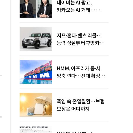
네이버는 AI 광고,
카카오는 AI 거래…
엇갈린 수익화 시계
지프·혼다·벤츠 리콜…
동력 상실부터 후방카메라
먹통까지
HMM, 아프리카 동·서
양축 깐다…선대 확장
다음은 '운영 전략'
폭염 속 온열질환…보험
보장은 어디까지