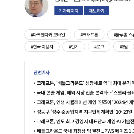
기자페이지
제보하기
#다크앤다커 모바일
#크래프톤
#블루홀 스
#한국 이용자
#인기
#로그
#6월
관련기사
크래프톤, '배틀그라운드' 성장세로 역대 최대 분기 매
국내 콘솔 게임, 해외 시장 진출 본격화…'스텔라 블
크래프톤, 인생 시뮬레이션 게임 '인조이' 2024년 
성동구 '성수 준공업지역 지구단위계획안' 10~23일
크래프톤, 인도 최고 경영자 대표단과 게임·AI 기술
배틀그라운드 국내 최정상 팀 결전...PWS 페이즈 1