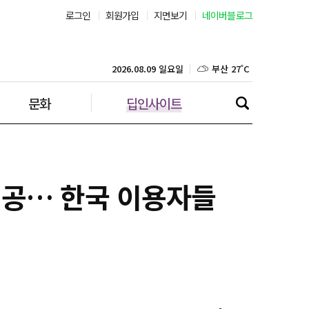
서울 23˚C
로그인
회원가입
지면보기
네이버블로그
부산 27˚C
2026.08.09 일요일
대구 25˚C
문화
딥인사이트
인천 25˚C
광주 25˚C
대전 25˚C
성공… 한국 이용자들
울산 25˚C
강릉 21˚C
제주 28˚C