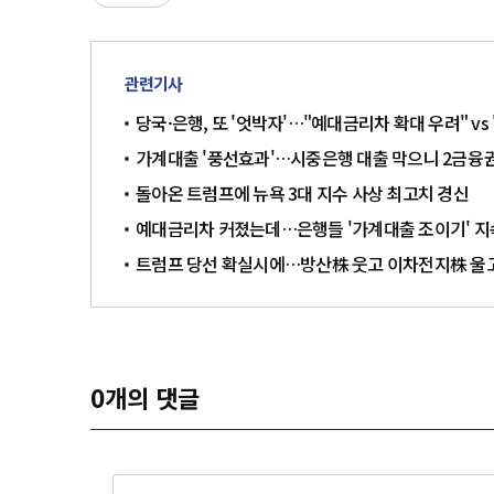
관련기사
당국·은행, 또 '엇박자'…"예대금리차 확대 우려" vs
가계대출 '풍선효과'…시중은행 대출 막으니 2금융권 
돌아온 트럼프에 뉴욕 3대 지수 사상 최고치 경신
예대금리차 커졌는데…은행들 '가계대출 조이기' 지
트럼프 당선 확실시에…방산株 웃고 이차전지株 울
0
개의 댓글