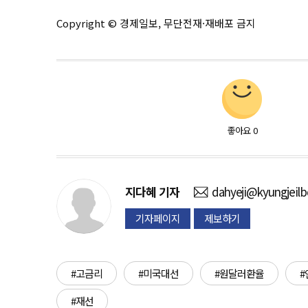
Copyright © 경제일보, 무단전재·재배포 금지
좋아요
0
지다혜
기자
dahyeji@kyungjeil
기자페이지
제보하기
#고금리
#미국대선
#원달러환율
#
#재선