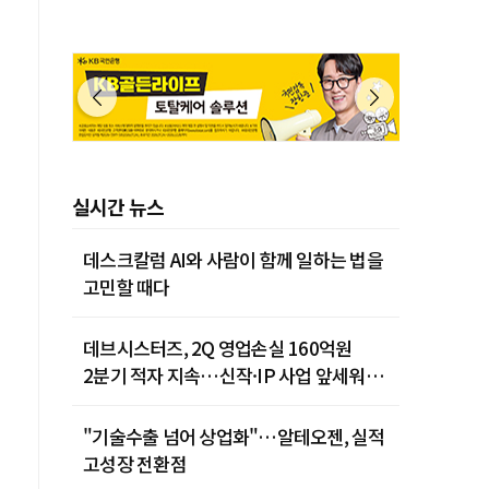
실시간 뉴스
데스크칼럼 AI와 사람이 함께 일하는 법을
고민할 때다
데브시스터즈, 2Q 영업손실 160억원
2분기 적자 지속…신작·IP 사업 앞세워
턴어라운드 시동
"기술수출 넘어 상업화"…알테오젠, 실적
고성장 전환점