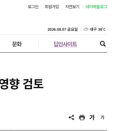
로그인
회원가입
지면보기
네이버블로그
부산 31˚C
대구 36˚C
2026.08.07 금요일
문화
딥인사이트
인천 30˚C
광주 36˚C
대전 36˚C
 영향 검토
울산 33˚C
강릉 32˚C
제주 30˚C