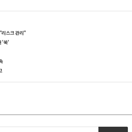
 "리스크 관리"
'쑥'
속
고