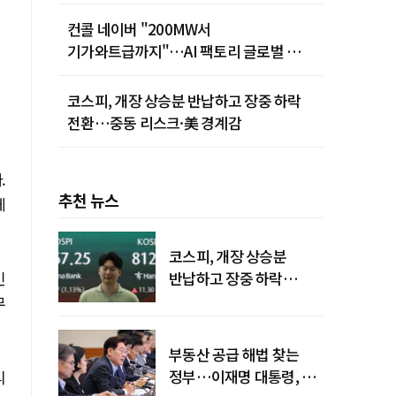
컨콜 네이버 "200MW서
기가와트급까지"…AI 팩토리 글로벌 확장
청사진
코스피, 개장 상승분 반납하고 장중 하락
전환…중동 리스크·美 경계감
.
추천 뉴스
에
코스피, 개장 상승분
인
반납하고 장중 하락
전환…중동 리스크·美
무
경계감
부동산 공급 해법 찾는
정부…이재명 대통령, 2차
리