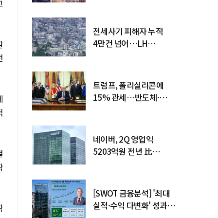
점검회의 주재
고
전세사기 피해자 누적
4만건 넘어…LH
할
피해주택 매입도 1만호
전
돌파
트럼프, 폴리실리콘에
15% 관세…반도체·
계
태양광 공급망 재편 신호
적
네이버, 2Q 영업익
5203억원 전년 比
열
0.2%↓…영업익
확
주춤에도 성장동력 키운다
[SWOT 금융분석] '최대
실적·수익 다변화' 성과…
확
이찬우號 농협금융, 임기