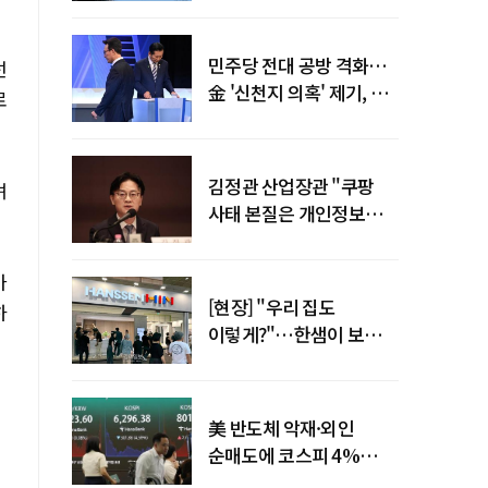
말년 성장 박차
민주당 전대 공방 격화…
선
金 '신천지 의혹' 제기, 鄭
로
"증거부터 내놔라"
김정관 산업장관 "쿠팡
며
사태 본질은 개인정보
유출…한미동맹 흔들
사안 아냐"
가
[현장] "우리 집도
하
이렇게?"…한샘이 보여준
프리미엄 리모델링의 미래
美 반도체 악재·외인
순매도에 코스피 4%
급락…반면 코스닥 800선