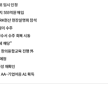
위 임시 인정
지 555억원 매입
ARK현산 현장설명회 참석
걸이 수주
성수서 수주 회복 시동
세 해당"
상 창의융합교육 진행 外
 예정
정성 재확인
AA-·기업어음 A1 획득