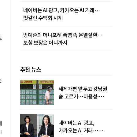
네이버는 AI 광고, 카카오는 AI 거래…
엇갈린 수익화 시계
방예준의 머니포켓 폭염 속 온열질환…
로
보험 보장은 어디까지
추천 뉴스
는
세제개편 앞두고 강남권
숨 고르기…마용성·
강북은 상승세 지속
네이버는 AI 광고,
계
카카오는 AI 거래…
되