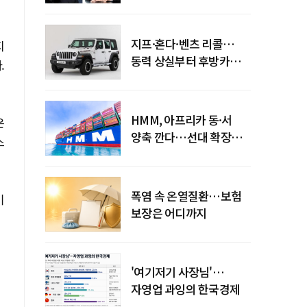
엇갈린 수익화 시계
지프·혼다·벤츠 리콜…
지
동력 상실부터 후방카메라
.
먹통까지
HMM, 아프리카 동·서
은
양축 깐다…선대 확장
스
다음은 '운영 전략'
폭염 속 온열질환…보험
기
보장은 어디까지
'여기저기 사장님'…
자영업 과잉의 한국경제