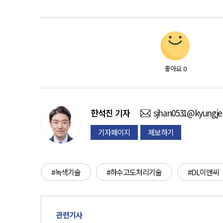
좋아요
0
한석진
기자
sjhan0531@kyungje
기자페이지
제보하기
#녹색기술
#하수고도처리기술
#DL이앤씨
관련기사