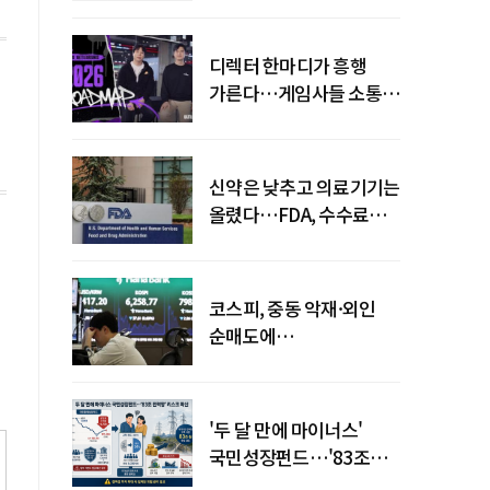
디렉터 한마디가 흥행
가른다…게임사들 소통
강화 이유
신약은 낮추고 의료기기는
올렸다…FDA, 수수료
개편
코스피, 중동 악재·외인
순매도에
하락…"하이닉스 또
급락"
'두 달 만에 마이너스'
국민성장펀드…'83조
전력망' 리스크 확산