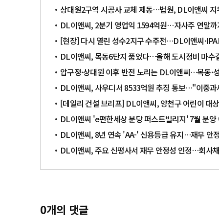
상대원2구역 시공사 교체 제동…법원, DL이앤씨 지
DL이앤씨, 2분기 영업익 1594억원…자사주 연말까
[현장] 다시 열린 성수2지구 수주전…DL이앤씨·IP
DL이앤씨, 목동6단지 품었다…올해 도시정비 마수
압구정·상대원 이후 반전 노리는 DL이앤씨…목동·
DL이앤씨, 사우디서 8533억원 추징 통보…"이중과
[데일리 건설 브리프] DL이앤씨, 양천구 어린이 대
DL이앤씨 'e편한세상 분당 퍼스트빌리지' 7월 분양
DL이앤씨, 8년 연속 'AA-' 신용등급 유지…재무 안
DL이앤씨, 주요 신평사서 재무 안정성 인정…회사채 
0
개의 댓글