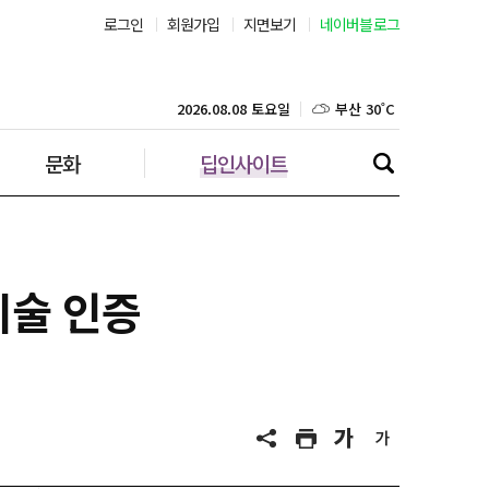
서울 30˚C
로그인
회원가입
지면보기
네이버블로그
부산 30˚C
2026.08.08 토요일
대구 30˚C
문화
딥인사이트
인천 30˚C
광주 32˚C
대전 32˚C
기술 인증
울산 29˚C
강릉 22˚C
제주 29˚C