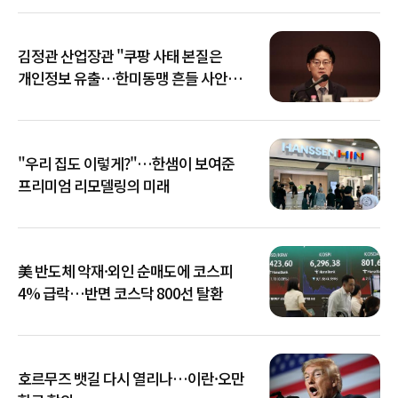
김정관 산업장관 "쿠팡 사태 본질은
개인정보 유출…한미동맹 흔들 사안
아냐"
"우리 집도 이렇게?"…한샘이 보여준
프리미엄 리모델링의 미래
美 반도체 악재·외인 순매도에 코스피
4% 급락…반면 코스닥 800선 탈환
호르무즈 뱃길 다시 열리나…이란·오만