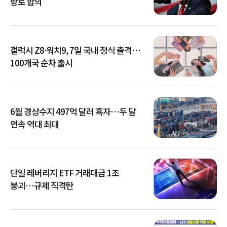
항로 합의
갤럭시 Z8·워치9, 7일 국내 정식 출격…
100개국 순차 출시
6월 경상수지 497억 달러 흑자…두 달
연속 역대 최대
단일 레버리지 ETF 거래대금 1조
붕괴…규제 직격탄