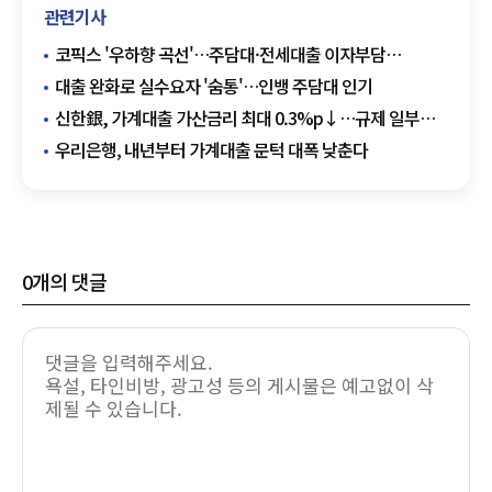
관련기사
코픽스 '우하향 곡선'…주담대·전세대출 이자부담
덜어진다
대출 완화로 실수요자 '숨통'…인뱅 주담대 인기
신한銀, 가계대출 가산금리 최대 0.3%p↓…규제 일부
완화
우리은행, 내년부터 가계대출 문턱 대폭 낮춘다
0
개의 댓글