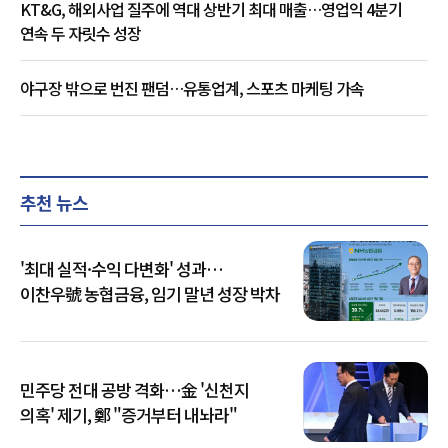
KT&G, 해외사업 질주에 역대 상반기 최대 매출…영업익 4분기
연속 두 자릿수 성장
야구장 밖으로 번진 팬덤…유통업계, 스포츠 마케팅 가속
추천 뉴스
'최대 실적·수익 다변화' 성과…
이찬우號 농협금융, 임기 말년 성장 박차
민주당 전대 공방 격화…金 '신천지
의혹' 제기, 鄭 "증거부터 내놔라"