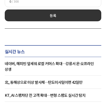
0
/ 300
등록
실시간 뉴스
네이버, 해피빈 앞세워 로컬 커머스 확대…강릉서 온·오프라인
상생
北, 동해상으로 미상 발사체…탄도미사일이면 42일만
KT, AI 스팸차단 전 고객 확대…변형 스팸도 실시간 탐지