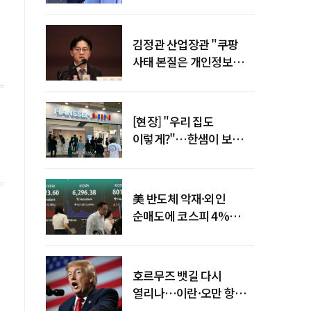
"증거부터 내놔라"
김정관 산업장관 "쿠팡
사태 본질은 개인정보
유출…한미동맹 흔들
사안 아냐"
[현장] "우리 집도
이렇게?"…한샘이 보여준
프리미엄 리모델링의 미래
美 반도체 악재·외인
순매도에 코스피 4%
급락…반면 코스닥 800선
탈환
호르무즈 뱃길 다시
열리나…이란·오만 항로
합의