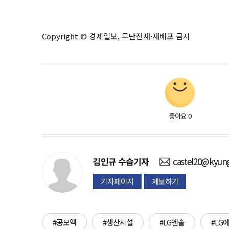
Copyright © 경제일보, 무단전재·재배포 금지
좋아요
0
김인규
수습기자
castel20@kyung
기자페이지
제보하기
#공모액
#생산시설
#LG엔솔
#LG