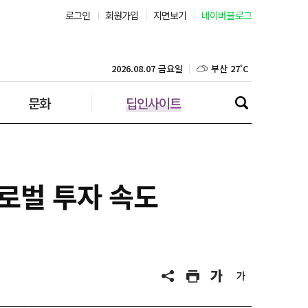
서울 30˚C
로그인
회원가입
지면보기
네이버블로그
부산 27˚C
2026.08.07 금요일
대구 25˚C
문화
딥인사이트
인천 28˚C
광주 26˚C
대전 25˚C
로벌 투자 속도
울산 25˚C
강릉 26˚C
제주 28˚C