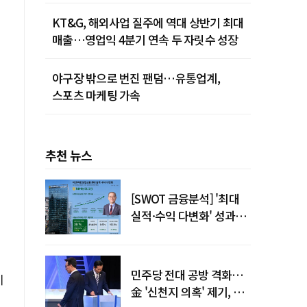
KT&G, 해외사업 질주에 역대 상반기 최대
매출…영업익 4분기 연속 두 자릿수 성장
야구장 밖으로 번진 팬덤…유통업계,
스포츠 마케팅 가속
추천 뉴스
[SWOT 금융분석] '최대
실적·수익 다변화' 성과…
이찬우號 농협금융, 임기
말년 성장 박차
민주당 전대 공방 격화…
미
金 '신천지 의혹' 제기, 鄭