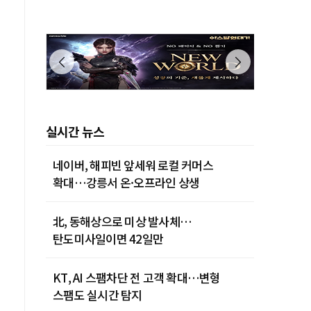
실시간 뉴스
네이버, 해피빈 앞세워 로컬 커머스
확대…강릉서 온·오프라인 상생
北, 동해상으로 미상 발사체…
탄도미사일이면 42일만
KT, AI 스팸차단 전 고객 확대…변형
스팸도 실시간 탐지