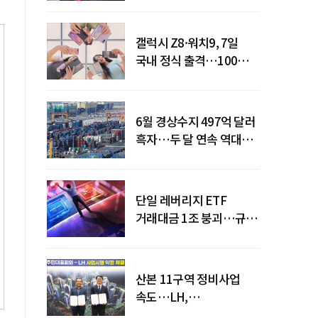
갤럭시 Z8·워치9, 7일
국내 정식 출격…100개국
순차 출시
6월 경상수지 497억 달러
흑자…두 달 연속 역대
최대
단일 레버리지 ETF
거래대금 1조 붕괴…규제
직격탄
산본 11구역 정비사업
속도…LH,
주민대표회의와