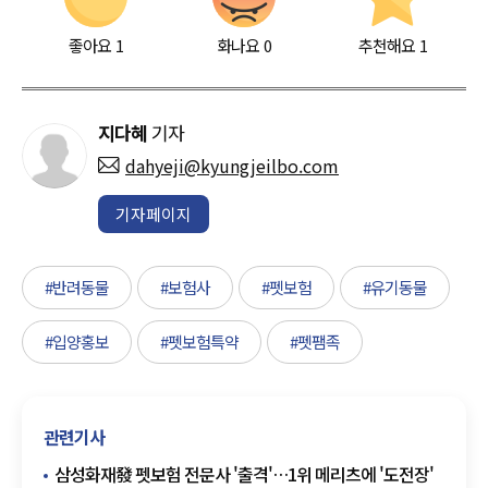
좋아요
1
화나요
0
추천해요
1
지다혜
기자
dahyeji@kyungjeilbo.com
기자페이지
#반려동물
#보험사
#펫보험
#유기동물
#입양홍보
#펫보험특약
#펫팸족
관련기사
삼성화재發 펫보험 전문사 '출격'…1위 메리츠에 '도전장'