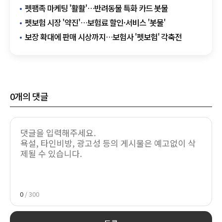
펫팸족 마케팅 '활활'…반려동물 특화 카드 봇물
펫보험 시장 '약진'…보험료 할인·서비스 '봇물'
보장 확대에 판매 시상까지…보험사 '펫보험' 각축전
0
개의 댓글
0
/ 300