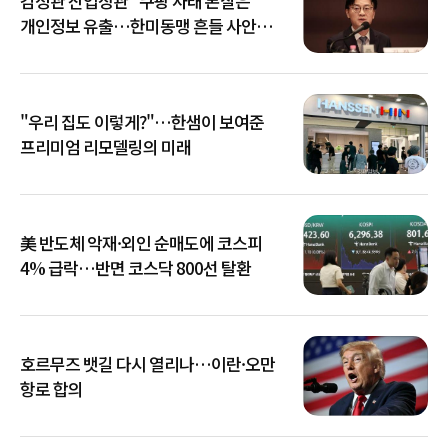
김정관 산업장관 "쿠팡 사태 본질은
개인정보 유출…한미동맹 흔들 사안
아냐"
"우리 집도 이렇게?"…한샘이 보여준
프리미엄 리모델링의 미래
美 반도체 악재·외인 순매도에 코스피
4% 급락…반면 코스닥 800선 탈환
호르무즈 뱃길 다시 열리나…이란·오만
항로 합의