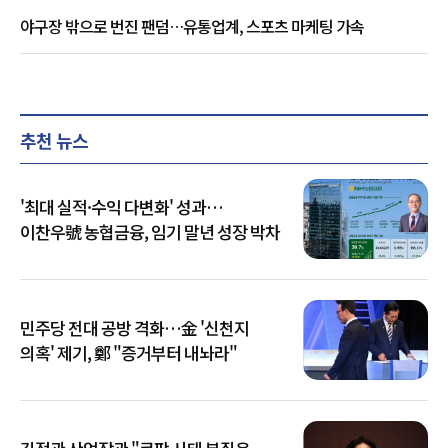
야구장 밖으로 번진 팬덤…유통업계, 스포츠 마케팅 가속
추천 뉴스
'최대 실적·수익 다변화' 성과…
이찬우號 농협금융, 임기 말년 성장 박차
민주당 전대 공방 격화…金 '신천지
의혹' 제기, 鄭 "증거부터 내놔라"