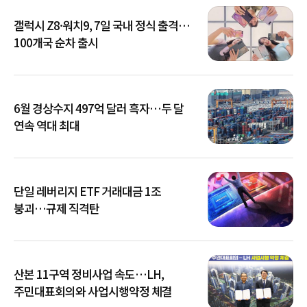
갤럭시 Z8·워치9, 7일 국내 정식 출격…
100개국 순차 출시
6월 경상수지 497억 달러 흑자…두 달
연속 역대 최대
단일 레버리지 ETF 거래대금 1조
붕괴…규제 직격탄
산본 11구역 정비사업 속도…LH,
주민대표회의와 사업시행약정 체결