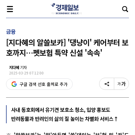
금융
[지다혜의 알쓸보카] '댕냥이' 케어부터 보
호까지…펫보험 특약 신설 '속속'
지다혜
기자
2025-03-29 07:12:00
구글 검색 선호 출처로 추가
사내 동호회에서 유기견 보호소 청소, 입양 홍보도
반려동물과 반려인의 삶의 질 높이는 차별화 서비스↑
※ '알쓸보카'는 '알'아두면 '쓸'데있는 '보'험 및 '카'드