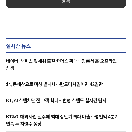
등록
실시간 뉴스
네이버, 해피빈 앞세워 로컬 커머스 확대…강릉서 온·오프라인
상생
北, 동해상으로 미상 발사체…탄도미사일이면 42일만
KT, AI 스팸차단 전 고객 확대…변형 스팸도 실시간 탐지
KT&G, 해외사업 질주에 역대 상반기 최대 매출…영업익 4분기
연속 두 자릿수 성장