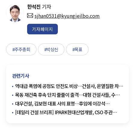
한석진
기자
sjhan0531@kyungjeilbo.com
기자페이지
#주주총회
#박상신
#목표
관련기사
역대급 폭염에 공정도 안전도 비상…건설사, 온열질환 차단
총력
목동 재건축 후속 단지 줄줄이 출격…대형 건설사들, 수주
셈법 분주
대우건설, 김보현 대표 사의 표명…후임에 이강석
대외협력단장 추천
[데일리 건설 브리프] IPARK현대산업개발, CSO 주관
혹서기 온열질환 예방 캠페인 진행 外