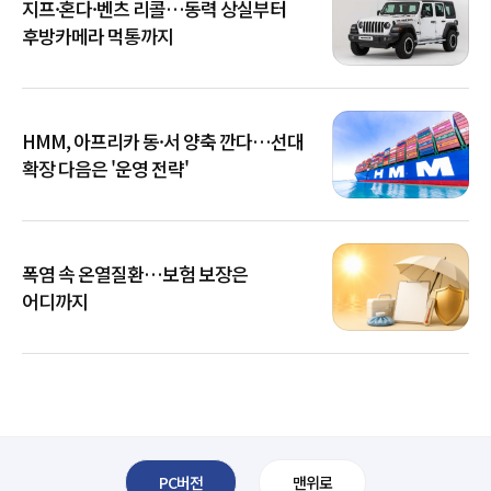
지프·혼다·벤츠 리콜…동력 상실부터
후방카메라 먹통까지
HMM, 아프리카 동·서 양축 깐다…선대
확장 다음은 '운영 전략'
폭염 속 온열질환…보험 보장은
어디까지
PC버전
맨위로