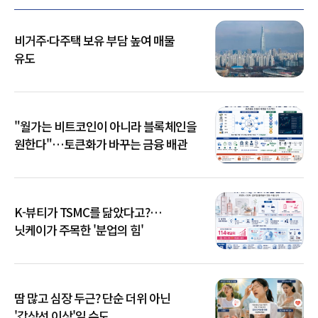
비거주·다주택 보유 부담 높여 매물
유도
"월가는 비트코인이 아니라 블록체인을
원한다"…토큰화가 바꾸는 금융 배관
K-뷰티가 TSMC를 닮았다고?…
닛케이가 주목한 '분업의 힘'
땀 많고 심장 두근? 단순 더위 아닌
'갑상선 이상'일 수도