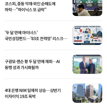
코스피, 중동 악재·외인 순매도에
하락…"하이닉스 또 급락"
'두 달 만에 마이너스'
국민성장펀드…'83조 전력망' 리스크
확산
구광모·젠슨 황 두 달 만에 재회…AI
동맹 성과 가시화될까
4대 은행 NIM 일제히 상승…상반기
이자이익 19조 육박