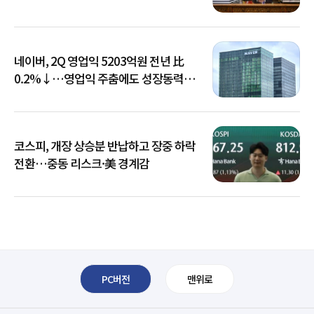
네이버, 2Q 영업익 5203억원 전년 比
0.2%↓…영업익 주춤에도 성장동력
키운다
코스피, 개장 상승분 반납하고 장중 하락
전환…중동 리스크·美 경계감
PC버전
맨위로