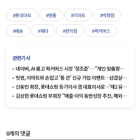
#롯데마트
#명품
#이마트
#백화점
#배송
#제타
#편의점
#퀵커머스
관련기사
네이버, AI 품고 퀵커머스 시장 '정조준'… "개인 맞춤형
'지금 배송'으로 판 흔든다"
빗썸, 이마트와 손잡고 '통 큰' 신규 가입 이벤트…삼겹살
100톤 쏜다
신동빈 회장, 롯데쇼핑 등기이사 겸 대표이사로…'제2 유통
부흥' 이끌까
김상현 롯데쇼핑 부회장 "매출·이익 동반성장 추진, 해외
사업 본격 육성"
0
개의 댓글