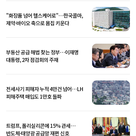
"화장품 넘어 헬스케어로"…한국콜마,
제약·바이오 축으로 몸집 키운다
부동산 공급 해법 찾는 정부…이재명
대통령, 2차 점검회의 주재
전세사기 피해자 누적 4만건 넘어…LH
피해주택 매입도 1만호 돌파
트럼프, 폴리실리콘에 15% 관세…
반도체·태양광 공급망 재편 신호