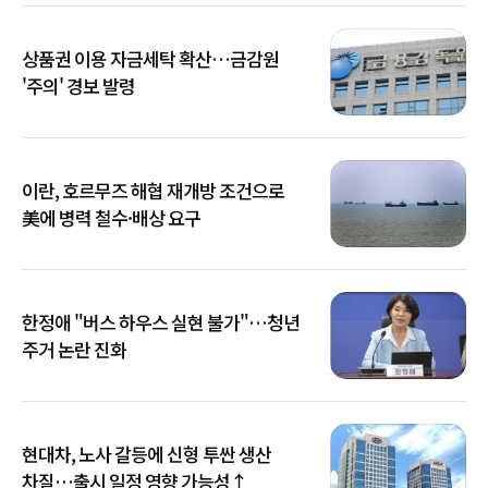
상품권 이용 자금세탁 확산…금감원
'주의' 경보 발령
이란, 호르무즈 해협 재개방 조건으로
美에 병력 철수·배상 요구
한정애 "버스 하우스 실현 불가"…청년
주거 논란 진화
현대차, 노사 갈등에 신형 투싼 생산
차질…출시 일정 영향 가능성↑