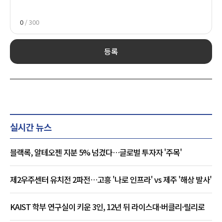
0
/ 300
등록
실시간 뉴스
블랙록, 알테오젠 지분 5% 넘겼다…글로벌 투자자 '주목'
제2우주센터 유치전 2파전…고흥 '나로 인프라' vs 제주 '해상 발사'
KAIST 학부 연구실이 키운 3인, 12년 뒤 라이스대·버클리·릴리로