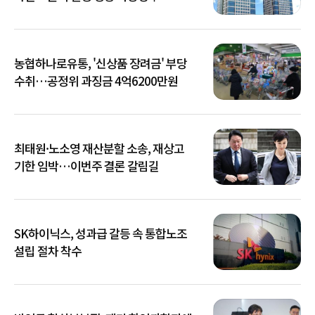
농협하나로유통, '신상품 장려금' 부당
수취…공정위 과징금 4억6200만원
최태원·노소영 재산분할 소송, 재상고
기한 임박…이번주 결론 갈림길
SK하이닉스, 성과급 갈등 속 통합노조
설립 절차 착수