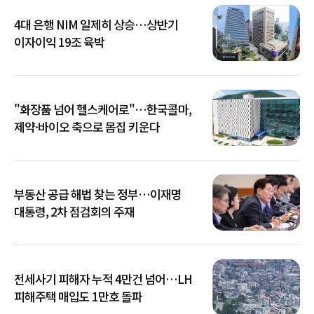
4대 은행 NIM 일제히 상승…상반기
이자이익 19조 육박
"화장품 넘어 헬스케어로"…한국콜마,
제약·바이오 축으로 몸집 키운다
부동산 공급 해법 찾는 정부…이재명
대통령, 2차 점검회의 주재
전세사기 피해자 누적 4만건 넘어…LH
피해주택 매입도 1만호 돌파