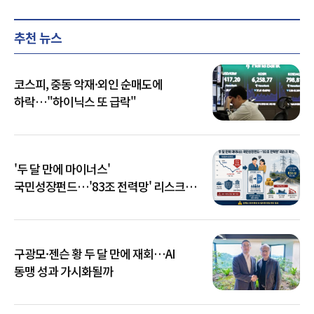
추천 뉴스
코스피, 중동 악재·외인 순매도에
하락…"하이닉스 또 급락"
'두 달 만에 마이너스'
국민성장펀드…'83조 전력망' 리스크
확산
구광모·젠슨 황 두 달 만에 재회…AI
동맹 성과 가시화될까