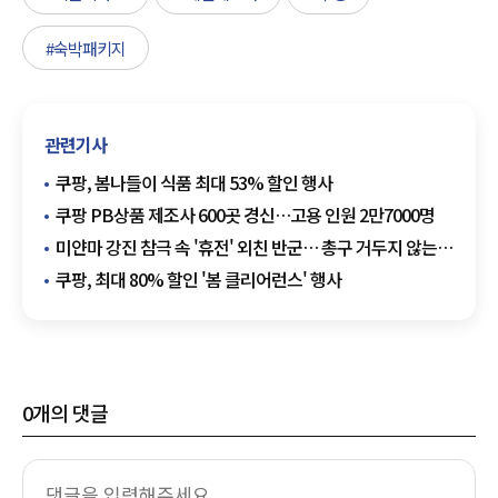
#숙박패키지
관련기사
쿠팡, 봄나들이 식품 최대 53% 할인 행사
쿠팡 PB상품 제조사 600곳 경신…고용 인원 2만7000명
미얀마 강진 참극 속 '휴전' 외친 반군… 총구 거두지 않는
군정 "공격 준비일 뿐"
쿠팡, 최대 80% 할인 '봄 클리어런스' 행사
0
개의 댓글