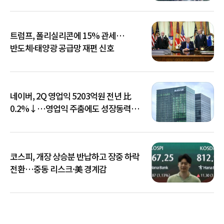
트럼프, 폴리실리콘에 15% 관세…
반도체·태양광 공급망 재편 신호
네이버, 2Q 영업익 5203억원 전년 比
0.2%↓…영업익 주춤에도 성장동력
키운다
코스피, 개장 상승분 반납하고 장중 하락
전환…중동 리스크·美 경계감