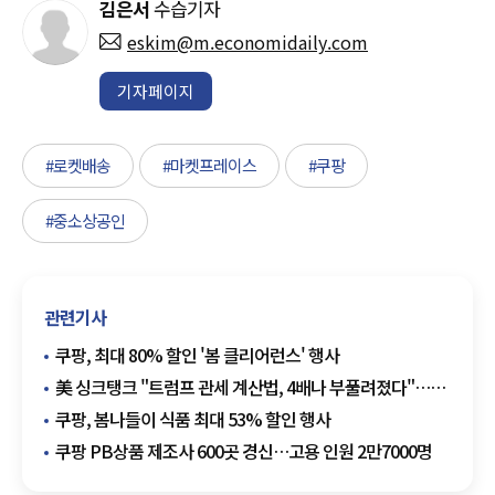
김은서
수습기자
eskim@m.economidaily.com
기자페이지
#로켓배송
#마켓프레이스
#쿠팡
#중소상공인
관련기사
쿠팡, 최대 80% 할인 '봄 클리어런스' 행사
美 싱크탱크 "트럼프 관세 계산법, 4배나 부풀려졌다"…
'25%' 아닌 '10%'가 적정
쿠팡, 봄나들이 식품 최대 53% 할인 행사
쿠팡 PB상품 제조사 600곳 경신…고용 인원 2만7000명