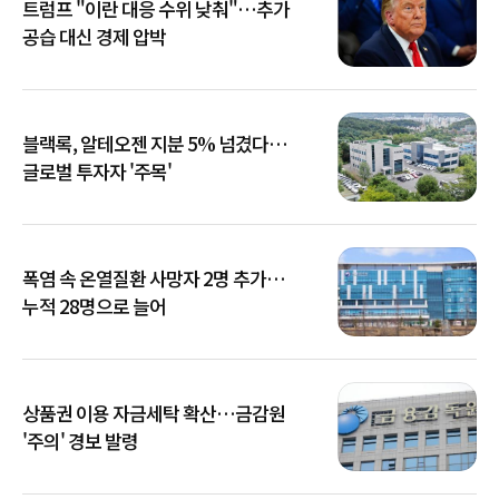
트럼프 "이란 대응 수위 낮춰"…추가
공습 대신 경제 압박
블랙록, 알테오젠 지분 5% 넘겼다…
글로벌 투자자 '주목'
폭염 속 온열질환 사망자 2명 추가…
누적 28명으로 늘어
상품권 이용 자금세탁 확산…금감원
'주의' 경보 발령