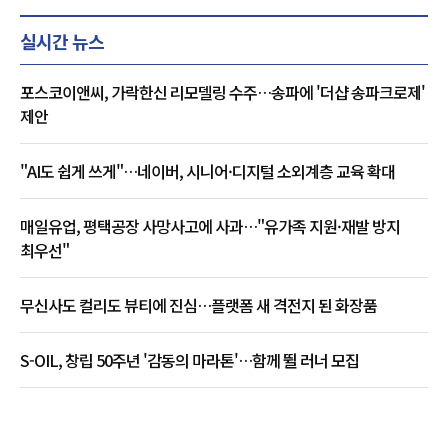
실시간 뉴스
포스코이앤씨, 가락한신 리모델링 수주…송파에 '더샵 송파크로제'
제안
"AI도 쉽게 쓰게"…네이버, 시니어·디지털 소외계층 교육 확대
매일유업, 평택공장 사망사고에 사과…"유가족 지원·재발 방지
최우선"
무신사도 컬리도 뷰티에 진심…플랫폼 새 격전지 된 화장품
S-OIL, 창립 50주년 '감동의 마라톤'…함께 뛸 러너 모집