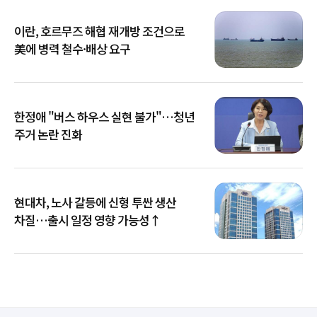
이란, 호르무즈 해협 재개방 조건으로
美에 병력 철수·배상 요구
한정애 "버스 하우스 실현 불가"…청년
주거 논란 진화
현대차, 노사 갈등에 신형 투싼 생산
차질…출시 일정 영향 가능성↑