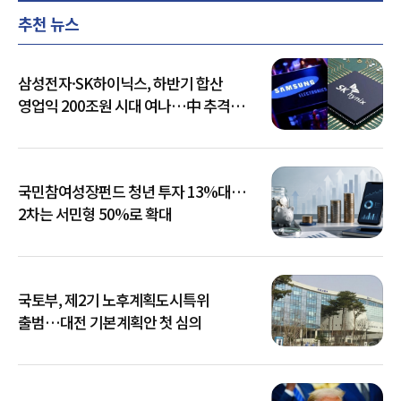
추천 뉴스
삼성전자·SK하이닉스, 하반기 합산
영업익 200조원 시대 여나…中 추격은
부담
국민참여성장펀드 청년 투자 13%대…
2차는 서민형 50%로 확대
국토부, 제2기 노후계획도시특위
출범…대전 기본계획안 첫 심의