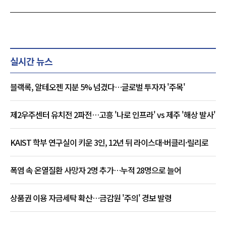
실시간 뉴스
블랙록, 알테오젠 지분 5% 넘겼다…글로벌 투자자 '주목'
제2우주센터 유치전 2파전…고흥 '나로 인프라' vs 제주 '해상 발사'
KAIST 학부 연구실이 키운 3인, 12년 뒤 라이스대·버클리·릴리로
폭염 속 온열질환 사망자 2명 추가…누적 28명으로 늘어
상품권 이용 자금세탁 확산…금감원 '주의' 경보 발령