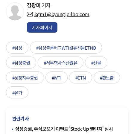
김광미
기자
kgm1@kyungjeilbo.com
기자페이지
#삼성
#삼성블룸버그WTI원유선물ETNB
#삼성증권
#서부텍사스산원유
#선물
#상장지수증권
#WTI
#ETN
#환노출
#유가
관련기사
삼성증권, 주식모으기 이벤트 'Stock-Up 챌린지' 실시