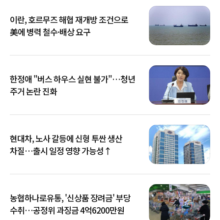
이란, 호르무즈 해협 재개방 조건으로
美에 병력 철수·배상 요구
한정애 "버스 하우스 실현 불가"…청년
주거 논란 진화
현대차, 노사 갈등에 신형 투싼 생산
차질…출시 일정 영향 가능성↑
농협하나로유통, '신상품 장려금' 부당
수취…공정위 과징금 4억6200만원