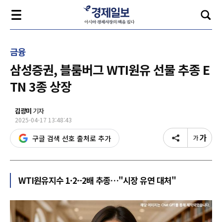
금융
삼성증권, 블룸버그 WTI원유 선물 추종 E
TN 3종 상장
김광미
기자
2025-04-17 13:48:43
구글 검색 선호 출처로 추가
WTI원유지수 1·2·-2배 추종…"시장 유연 대처"