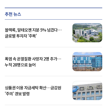
추천 뉴스
블랙록, 알테오젠 지분 5% 넘겼다…
글로벌 투자자 '주목'
폭염 속 온열질환 사망자 2명 추가…
누적 28명으로 늘어
상품권 이용 자금세탁 확산…금감원
'주의' 경보 발령