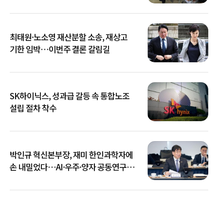
최태원·노소영 재산분할 소송, 재상고
기한 임박…이번주 결론 갈림길
SK하이닉스, 성과급 갈등 속 통합노조
설립 절차 착수
박인규 혁신본부장, 재미 한인과학자에
손 내밀었다…AI·우주·양자 공동연구
확대