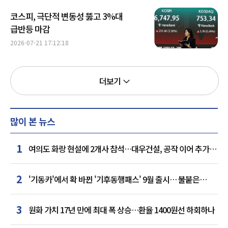
코스피, 극단적 변동성 뚫고 3%대
급반등 마감
2026-07-21 17:12:18
더보기
많이 본 뉴스
1
여의도 화랑 현설에 2개사 참석…대우건설, 공작 이어 추가
거점 확보하나
2
'기동카'에서 확 바뀐 '기후동행패스' 9월 출시… 불붙은
카드사 경쟁
3
원화 가치 17년 만에 최대 폭 상승…환율 1400원선 하회하나