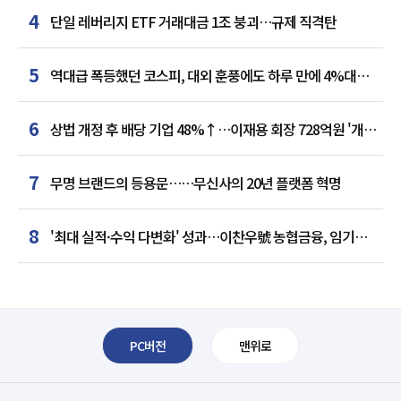
4
단일 레버리지 ETF 거래대금 1조 붕괴…규제 직격탄
5
역대급 폭등했던 코스피, 대외 훈풍에도 하루 만에 4%대
급락
6
상법 개정 후 배당 기업 48%↑…이재용 회장 728억원 '개인
최다'
7
무명 브랜드의 등용문……무신사의 20년 플랫폼 혁명
8
'최대 실적·수익 다변화' 성과…이찬우號 농협금융, 임기
말년 성장 박차
PC버전
맨위로