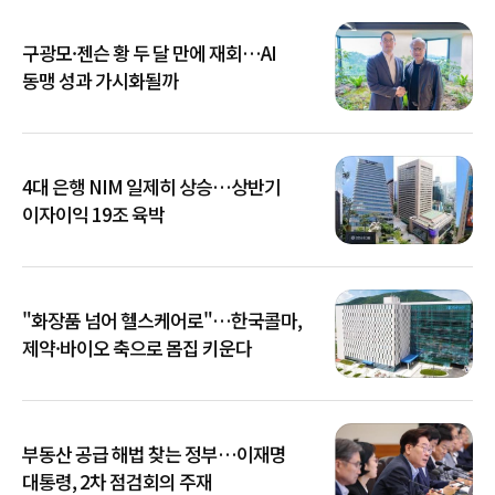
구광모·젠슨 황 두 달 만에 재회…AI
동맹 성과 가시화될까
4대 은행 NIM 일제히 상승…상반기
이자이익 19조 육박
"화장품 넘어 헬스케어로"…한국콜마,
제약·바이오 축으로 몸집 키운다
부동산 공급 해법 찾는 정부…이재명
대통령, 2차 점검회의 주재