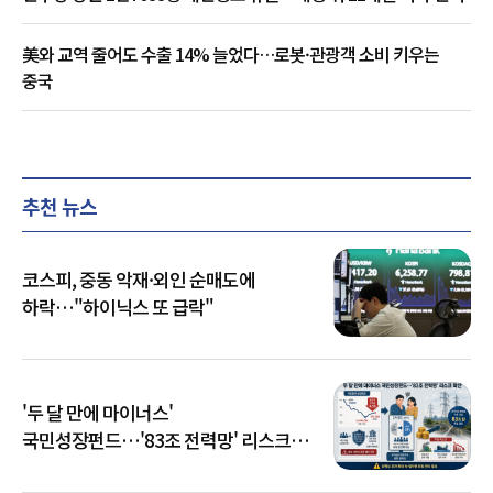
美와 교역 줄어도 수출 14% 늘었다…로봇·관광객 소비 키우는
중국
추천 뉴스
코스피, 중동 악재·외인 순매도에
하락…"하이닉스 또 급락"
'두 달 만에 마이너스'
국민성장펀드…'83조 전력망' 리스크
확산