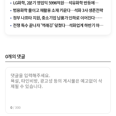
LG화학, 2분기 영업익 5996억원… 석유화학 반등에
흑자전환
범용화학 줄이고 재활용 소재 키운다…석화 3사 생존전략
정부 나프타 지원, 중소기업 납품가 인하로 이어진다…
석화업계 상생 확산
전쟁 특수 끝나자 '역래깅' 덮쳤다…석화업계 하반기 마진
비상
0
개의 댓글
0
/ 300