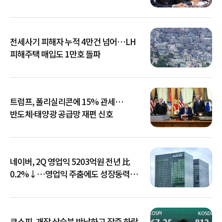
전세사기 피해자 누적 4만건 넘어…LH
피해주택 매입도 1만호 돌파
트럼프, 폴리실리콘에 15% 관세…
반도체·태양광 공급망 재편 신호
네이버, 2Q 영업익 5203억원 전년 比
0.2%↓…영업익 주춤에도 성장동력
키운다
코스피, 개장 상승분 반납하고 장중 하락