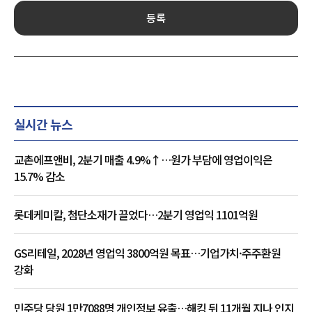
등록
실시간 뉴스
교촌에프앤비, 2분기 매출 4.9%↑…원가 부담에 영업이익은
15.7% 감소
롯데케미칼, 첨단소재가 끌었다…2분기 영업익 1101억원
GS리테일, 2028년 영업익 3800억원 목표…기업가치·주주환원
강화
민주당 당원 1만7088명 개인정보 유출…해킹 뒤 11개월 지나 인지