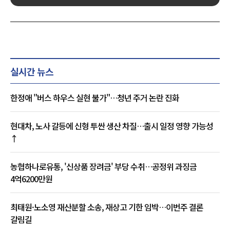
실시간 뉴스
한정애 "버스 하우스 실현 불가"…청년 주거 논란 진화
현대차, 노사 갈등에 신형 투싼 생산 차질…출시 일정 영향 가능성
↑
농협하나로유통, '신상품 장려금' 부당 수취…공정위 과징금
4억6200만원
최태원·노소영 재산분할 소송, 재상고 기한 임박…이번주 결론
갈림길