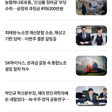
농협하나로유통, '신상품 장려금' 부당
수취…공정위 과징금 4억6200만원
최태원·노소영 재산분할 소송, 재상고
기한 임박…이번주 결론 갈림길
SK하이닉스, 성과급 갈등 속 통합노조
설립 절차 착수
박인규 혁신본부장, 재미 한인과학자에
손 내밀었다…AI·우주·양자 공동연구
확대