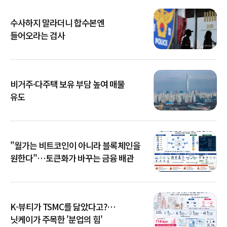
수사하지 말라더니 합수본엔
들어오라는 검사
비거주·다주택 보유 부담 높여 매물
유도
"월가는 비트코인이 아니라 블록체인을
원한다"…토큰화가 바꾸는 금융 배관
K-뷰티가 TSMC를 닮았다고?…
닛케이가 주목한 '분업의 힘'