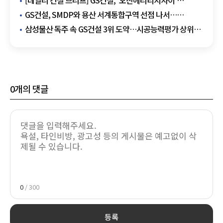
[데일리 건설 브리프] GS건설, '오산헤리티지자이'
견본주택 16일 개관 外
GS건설, SMDP와 용산 서계통합구역 선점 나서…
설계합동사무소 가동
삼성물산 독주 속 GS건설 3위 도약…시공능력평가 상위권
판도 '흔들'
0
개의 댓글
0
/ 300
등록