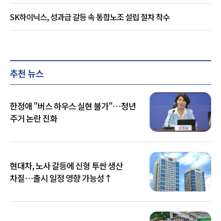
SK하이닉스, 성과급 갈등 속 통합노조 설립 절차 착수
추천 뉴스
한정애 "버스 하우스 실현 불가"…청년
주거 논란 진화
현대차, 노사 갈등에 신형 투싼 생산
차질…출시 일정 영향 가능성↑