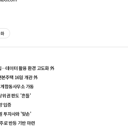
동화
도입…데이터 활용 환경 고도화 外
견본주택 16일 개관 外
…설계합동사무소 가동
위권 판도 '흔들'
량 입증
 투자사와 '맞손'
수주로 반등 기반 마련