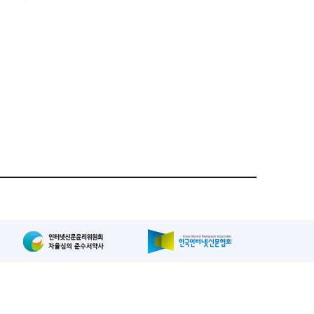
집인: 사장/양규현
패밀리사이트