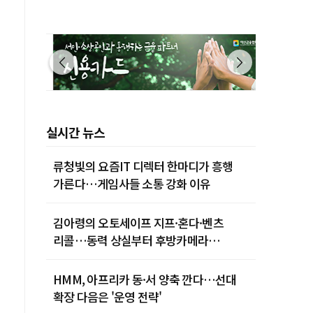
실시간 뉴스
류청빛의 요즘IT 디렉터 한마디가 흥행
가른다…게임사들 소통 강화 이유
김아령의 오토세이프 지프·혼다·벤츠
리콜…동력 상실부터 후방카메라
먹통까지
HMM, 아프리카 동·서 양축 깐다…선대
확장 다음은 '운영 전략'