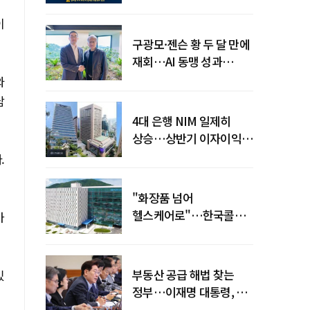
전력망' 리스크 확산
이
구광모·젠슨 황 두 달 만에
재회…AI 동맹 성과
가시화될까
와
담
4대 은행 NIM 일제히
상승…상반기 이자이익
19조 육박
.
"화장품 넘어
헬스케어로"…한국콜마,
가
제약·바이오 축으로 몸집
키운다
부동산 공급 해법 찾는
있
정부…이재명 대통령, 2차
점검회의 주재