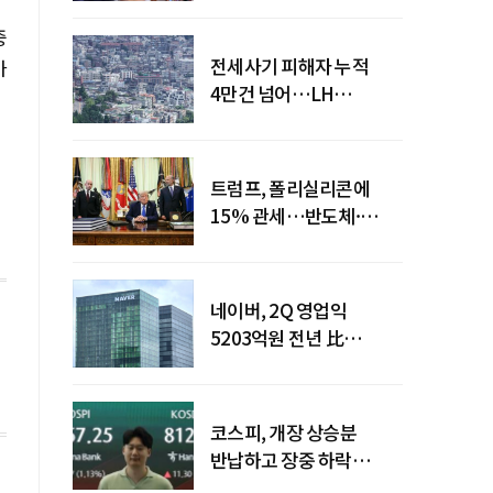
중
전세사기 피해자 누적
가
4만건 넘어…LH
피해주택 매입도 1만호
돌파
트럼프, 폴리실리콘에
15% 관세…반도체·
태양광 공급망 재편 신호
네이버, 2Q 영업익
5203억원 전년 比
0.2%↓…영업익
주춤에도 성장동력 키운다
코스피, 개장 상승분
반납하고 장중 하락
전환…중동 리스크·美