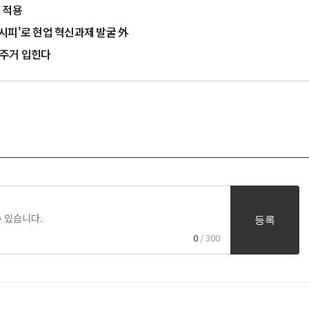
 적용
레시피'로 현업 혁신과제 발굴 外
 주거 입힌다
등록
0
/ 300