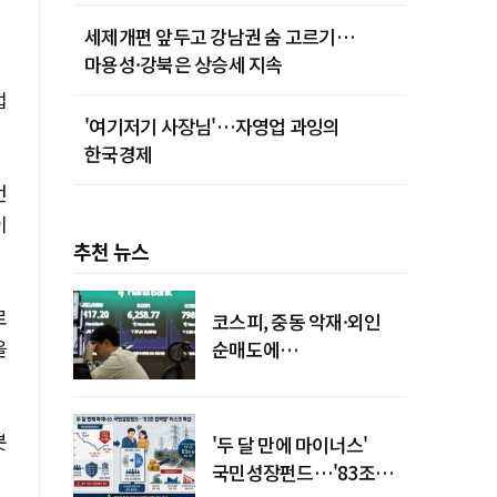
세제개편 앞두고 강남권 숨 고르기…
마용성·강북은 상승세 지속
업
'여기저기 사장님'…자영업 과잉의
한국경제
번
이
추천 뉴스
로
코스피, 중동 악재·외인
을
순매도에
하락…"하이닉스 또
급락"
봇
'두 달 만에 마이너스'
국민성장펀드…'83조