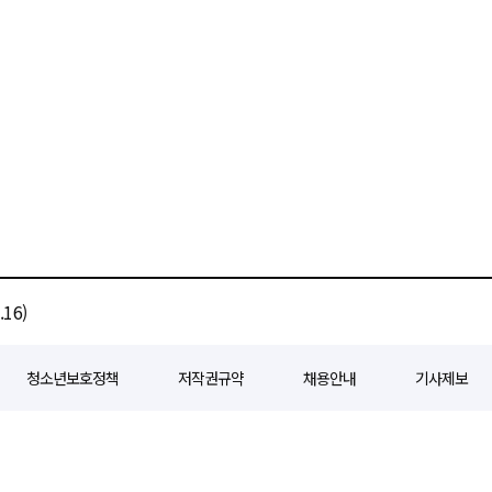
16)
청소년보호정책
저작권규약
채용안내
기사제보
80
등록일자 : 2018년 07월 04일
제호 : e경제일보
발행인: 회장/곽영길
편