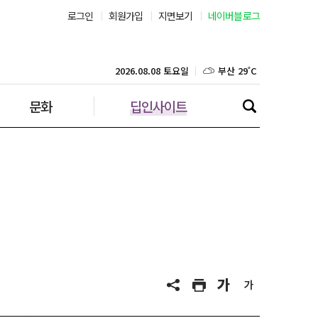
로그인
회원가입
지면보기
네이버블로그
부산 29˚C
대구 30˚C
2026.08.08 토요일
문화
딥인사이트
인천 29˚C
광주 30˚C
대전 31˚C
울산 28˚C
강릉 25˚C
제주 30˚C