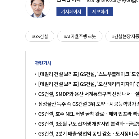
기자페이지
제보하기
#GS건설
#AI 자율주행 로봇
#건설현장 자
관련기사
[데일리 건설 브리프] GS건설, '스노우플레이크' 
[데일리 건설 브리프] GS건설, '오산헤리티지자이' 
GS건설, SMDP와 용산 서계통합구역 선점 나서
삼성물산 독주 속 GS건설 3위 도약…시공능력평가 상
GS건설, 호주 NEL 터널 굴착 완료…해외 인프라 역
GS건설, 3조원 규모 신재생 개발사업 본격화…글로벌
GS건설, 2분기 매출·영업익 동반 감소…도시정비 