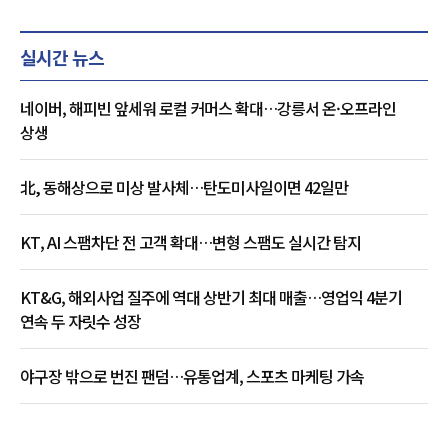
실시간 뉴스
네이버, 해피빈 앞세워 로컬 커머스 확대…강릉서 온·오프라인
상생
北, 동해상으로 미상 발사체…탄도미사일이면 42일만
KT, AI 스팸차단 전 고객 확대…변형 스팸도 실시간 탐지
KT&G, 해외사업 질주에 역대 상반기 최대 매출…영업익 4분기
연속 두 자릿수 성장
야구장 밖으로 번진 팬덤…유통업계, 스포츠 마케팅 가속