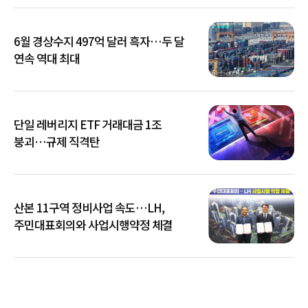
6월 경상수지 497억 달러 흑자…두 달
연속 역대 최대
단일 레버리지 ETF 거래대금 1조
붕괴…규제 직격탄
산본 11구역 정비사업 속도…LH,
주민대표회의와 사업시행약정 체결