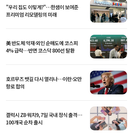
"우리 집도 이렇게?"…한샘이 보여준
프리미엄 리모델링의 미래
美 반도체 악재·외인 순매도에 코스피
4% 급락…반면 코스닥 800선 탈환
호르무즈 뱃길 다시 열리나…이란·오만
항로 합의
갤럭시 Z8·워치9, 7일 국내 정식 출격…
100개국 순차 출시