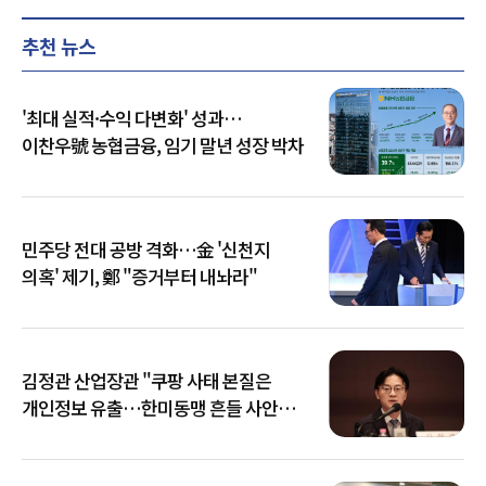
추천 뉴스
'최대 실적·수익 다변화' 성과…
이찬우號 농협금융, 임기 말년 성장 박차
민주당 전대 공방 격화…金 '신천지
의혹' 제기, 鄭 "증거부터 내놔라"
김정관 산업장관 "쿠팡 사태 본질은
개인정보 유출…한미동맹 흔들 사안
아냐"