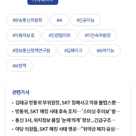
#방송통신위원회
#AI
#인공지능
#이용자보호
#민관협의회
#이진숙위원장
#정보통신정책연구원
#딥페이크
#AI역기능
#AI정책
관련기사
김태규 방통위 부위원장, SKT 침해사고 악용 불법스팸
대응 현장 점검
방통위, SKT 해킹 사태 후속 조치… '스미싱 주의보' 발령·
특별점검 착수
통신 3사, 위치정보 품질 '눈에 띄게' 향상...긴급구조
'골든타임' 확보 청신호
야당 의원들, SKT 해킹 사태 맹공…"위약금 폐지·유심
택배 발송" 촉구