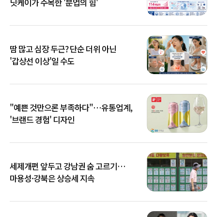
닛케이가 주목한 '분업의 힘'
땀 많고 심장 두근? 단순 더위 아닌
'갑상선 이상'일 수도
"예쁜 것만으론 부족하다"…유통업계,
'브랜드 경험' 디자인
세제개편 앞두고 강남권 숨 고르기…
마용성·강북은 상승세 지속