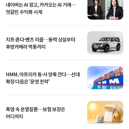
네이버는 AI 광고, 카카오는 AI 거래…
엇갈린 수익화 시계
지프·혼다·벤츠 리콜…동력 상실부터
후방카메라 먹통까지
HMM, 아프리카 동·서 양축 깐다…선대
확장 다음은 '운영 전략'
폭염 속 온열질환…보험 보장은
어디까지