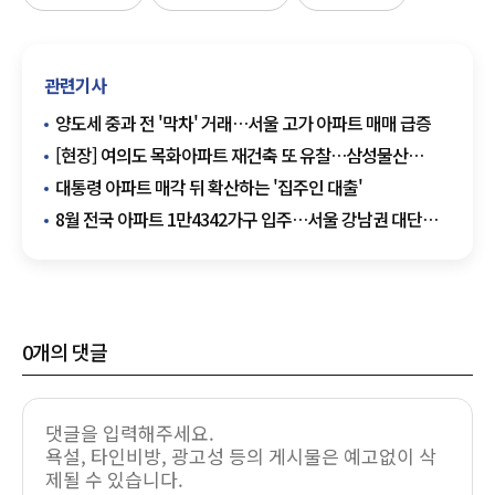
관련기사
양도세 중과 전 '막차' 거래…서울 고가 아파트 매매 급증
[현장] 여의도 목화아파트 재건축 또 유찰…삼성물산
무혈입성 청신호
대통령 아파트 매각 뒤 확산하는 '집주인 대출'
8월 전국 아파트 1만4342가구 입주…서울 강남권 대단지
주목
0
개의 댓글