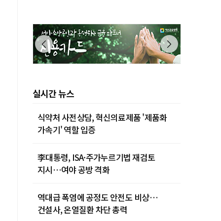
실시간 뉴스
식약처 사전상담, 혁신의료제품 '제품화
가속기' 역할 입증
李대통령, ISA·주가누르기법 재검토
지시…여야 공방 격화
역대급 폭염에 공정도 안전도 비상…
건설사, 온열질환 차단 총력