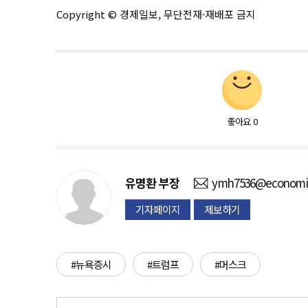
Copyright © 경제일보, 무단전재·재배포 금지
좋아요
0
유명환
부장
ymh7536@economid
기자페이지
제보하기
#뉴욕증시
#트럼프
#머스크