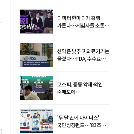
디렉터 한마디가 흥행
가른다…게임사들 소통
강화 이유
신약은 낮추고 의료기기는
올렸다…FDA, 수수료
개편
코스피, 중동 악재·외인
순매도에
하락…"하이닉스 또
급락"
'두 달 만에 마이너스'
국민성장펀드…'83조
전력망' 리스크 확산