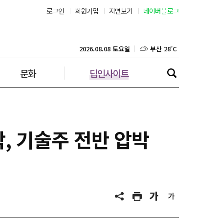
로그인
회원가입
지면보기
네이버블로그
부산 28˚C
대구 27˚C
2026.08.08 토요일
문화
딥인사이트
인천 26˚C
광주 28˚C
대전 28˚C
, 기술주 전반 압박
울산 26˚C
강릉 21˚C
제주 29˚C