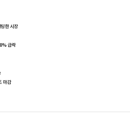
베팅한 시장
8% 급락
승
조 마감