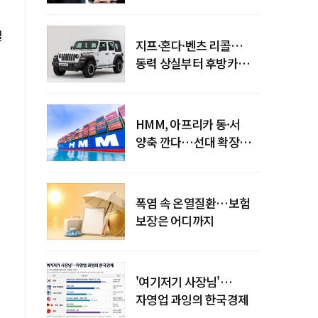
엇갈린 수익화 시계
설
지프·혼다·벤츠 리콜…
동력 상실부터 후방카메라
먹통까지
HMM, 아프리카 동·서
양축 깐다…선대 확장
다음은 '운영 전략'
폭염 속 온열질환…보험
보장은 어디까지
'여기저기 사장님'…
자영업 과잉의 한국경제