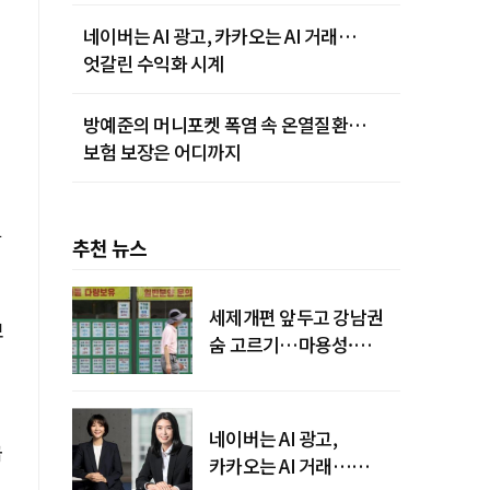
네이버는 AI 광고, 카카오는 AI 거래…
엇갈린 수익화 시계
방예준의 머니포켓 폭염 속 온열질환…
보험 보장은 어디까지
만
추천 뉴스
세제개편 앞두고 강남권
보
숨 고르기…마용성·
강북은 상승세 지속
네이버는 AI 광고,
급
카카오는 AI 거래…