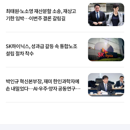
최태원·노소영 재산분할 소송, 재상고
기한 임박…이번주 결론 갈림길
SK하이닉스, 성과급 갈등 속 통합노조
설립 절차 착수
박인규 혁신본부장, 재미 한인과학자에
손 내밀었다…AI·우주·양자 공동연구
확대