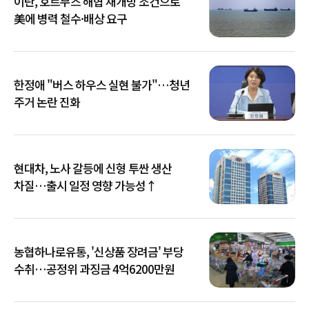
이란, 호르무즈 해협 재개방 조건으로
美에 병력 철수·배상 요구
한정애 "버스 하우스 실현 불가"…청년
주거 논란 진화
현대차, 노사 갈등에 신형 투싼 생산
차질…출시 일정 영향 가능성↑
농협하나로유통, '신상품 장려금' 부당
수취…공정위 과징금 4억6200만원