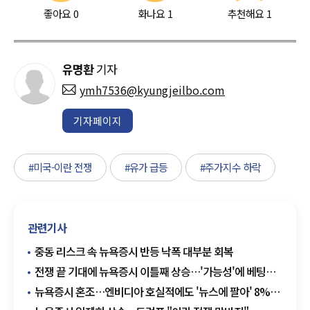
좋아요
0
화나요
1
추천해요
1
유명환
기자
ymh7536@kyungjeilbo.com
기자페이지
#미국-이란 전쟁
#유가 급등
#주가지수 하락
관련기사
중동 리스크 속 뉴욕증시 반등 낙폭 대부분 회복
전쟁 끝 기대에 뉴욕증시 이틀째 상승…'가능성'에 베팅한
시장
뉴욕증시 혼조…엔비디아 호실적에도 '뉴스에 팔아' 8%
급락