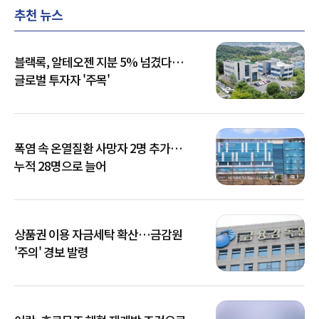
추천 뉴스
블랙록, 알테오젠 지분 5% 넘겼다…
글로벌 투자자 '주목'
폭염 속 온열질환 사망자 2명 추가…
누적 28명으로 늘어
상품권 이용 자금세탁 확산…금감원
'주의' 경보 발령