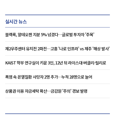
실시간 뉴스
블랙록, 알테오젠 지분 5% 넘겼다…글로벌 투자자 '주목'
제2우주센터 유치전 2파전…고흥 '나로 인프라' vs 제주 '해상 발사'
KAIST 학부 연구실이 키운 3인, 12년 뒤 라이스대·버클리·릴리로
폭염 속 온열질환 사망자 2명 추가…누적 28명으로 늘어
상품권 이용 자금세탁 확산…금감원 '주의' 경보 발령