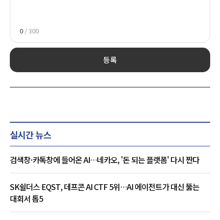
0
/ 300
등록
실시간 뉴스
검색창·카톡창에 들어온 AI…네카오, '돈 되는 플랫폼' 다시 짠다
SK쉴더스 EQST, 데프콘 AI CTF 5위…AI 에이전트가 대신 뚫는
대회서 톱5