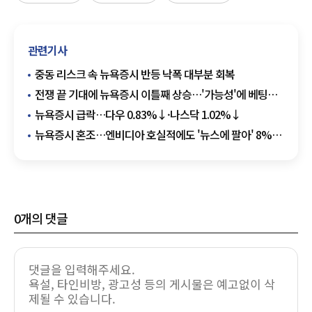
관련기사
중동 리스크 속 뉴욕증시 반등 낙폭 대부분 회복
전쟁 끝 기대에 뉴욕증시 이틀째 상승…'가능성'에 베팅한
시장
뉴욕증시 급락…다우 0.83%↓·나스닥 1.02%↓
뉴욕증시 혼조…엔비디아 호실적에도 '뉴스에 팔아' 8%
급락
0
개의 댓글