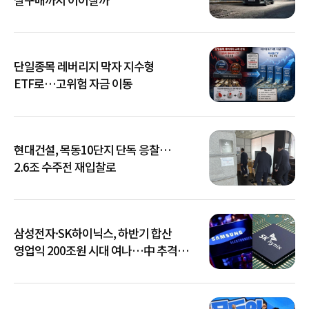
단일종목 레버리지 막자 지수형
ETF로…고위험 자금 이동
현대건설, 목동10단지 단독 응찰…
2.6조 수주전 재입찰로
삼성전자·SK하이닉스, 하반기 합산
영업익 200조원 시대 여나…中 추격은
부담