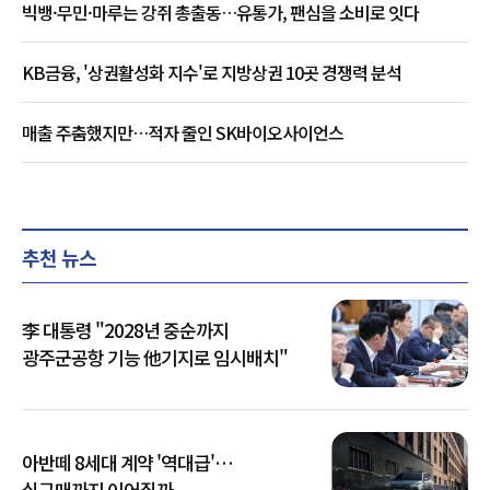
빅뱅·무민·마루는 강쥐 총출동…유통가, 팬심을 소비로 잇다
KB금융, '상권활성화 지수'로 지방상권 10곳 경쟁력 분석
매출 주춤했지만…적자 줄인 SK바이오사이언스
추천 뉴스
李 대통령 "2028년 중순까지
광주군공항 기능 他기지로 임시배치"
아반떼 8세대 계약 '역대급'…
실구매까지 이어질까