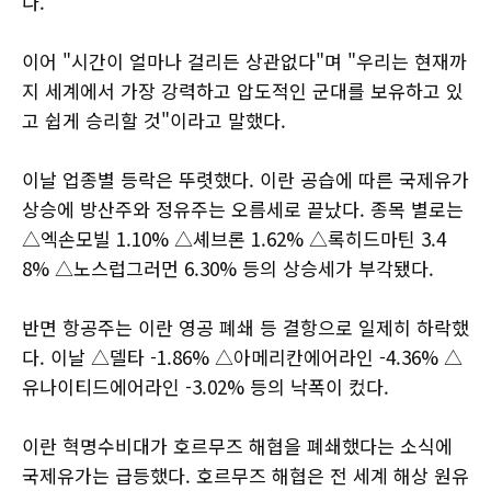
다.
이어 "시간이 얼마나 걸리든 상관없다"며 "우리는 현재까
지 세계에서 가장 강력하고 압도적인 군대를 보유하고 있
고 쉽게 승리할 것"이라고 말했다.
이날 업종별 등락은 뚜렷했다. 이란 공습에 따른 국제유가
상승에 방산주와 정유주는 오름세로 끝났다. 종목 별로는
△엑손모빌 1.10% △셰브론 1.62% △록히드마틴 3.4
8% △노스럽그러먼 6.30% 등의 상승세가 부각됐다.
반면 항공주는 이란 영공 폐쇄 등 결항으로 일제히 하락했
다. 이날 △델타 -1.86% △아메리칸에어라인 -4.36% △
유나이티드에어라인 -3.02% 등의 낙폭이 컸다.
이란 혁명수비대가 호르무즈 해협을 폐쇄했다는 소식에
국제유가는 급등했다. 호르무즈 해협은 전 세계 해상 원유