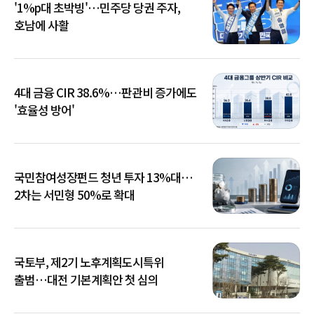
'1%p대 초박빙'…민주당 당권 주자,
호남에 사활
4대 금융 CIR 38.6%…판관비 증가에도
'효율성 방어'
국민참여성장펀드 청년 투자 13%대…
2차는 서민형 50%로 확대
국토부, 제2기 노후계획도시특위
출범…대전 기본계획안 첫 심의