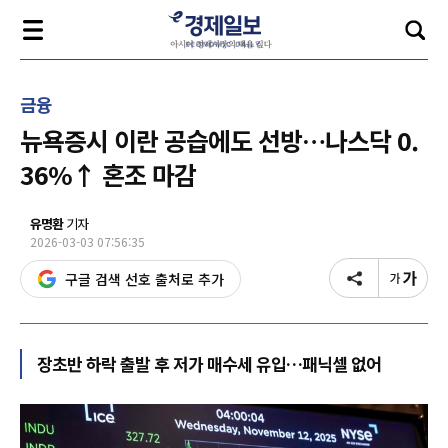
금융
뉴욕증시 이란 공습에도 선방…나스닥 0.
36%↑ 혼조 마감
유명환
기자
2026-03-03 07:56:35
구글 검색 선호 출처로 추가
장초반 하락 출발 후 저가 매수세 유입…패닉셀 없어