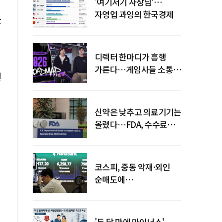
'여기저기 사장님'…
자영업 과잉의 한국경제
t
디렉터 한마디가 흥행
가른다…게임사들 소통
델
강화 이유
신약은 낮추고 의료기기는
올렸다…FDA, 수수료
개편
코스피, 중동 악재·외인
순매도에
하락…"하이닉스 또
급락"
'두 달 만에 마이너스'