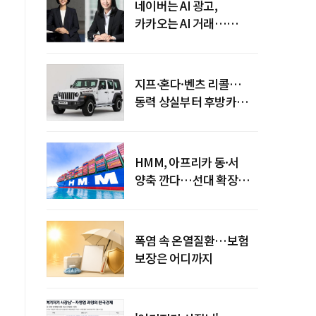
네이버는 AI 광고,
카카오는 AI 거래…
엇갈린 수익화 시계
지프·혼다·벤츠 리콜…
동력 상실부터 후방카메라
먹통까지
HMM, 아프리카 동·서
양축 깐다…선대 확장
다음은 '운영 전략'
폭염 속 온열질환…보험
보장은 어디까지