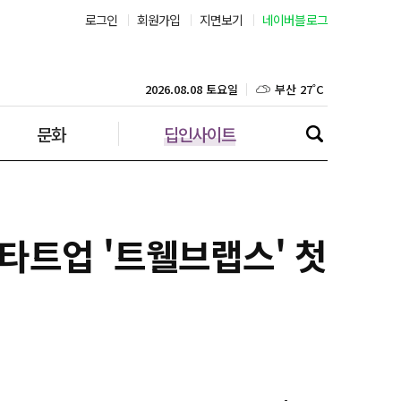
로그인
회원가입
지면보기
네이버블로그
부산 27˚C
대구 25˚C
2026.08.08 토요일
문화
딥인사이트
인천 25˚C
광주 26˚C
대전 26˚C
스타트업 '트웰브랩스' 첫
울산 26˚C
강릉 21˚C
제주 29˚C