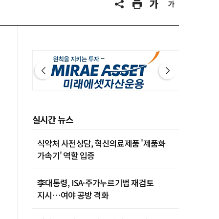
실시간 뉴스
식약처 사전상담, 혁신의료제품 '제품화
가속기' 역할 입증
李대통령, ISA·주가누르기법 재검토
지시…여야 공방 격화