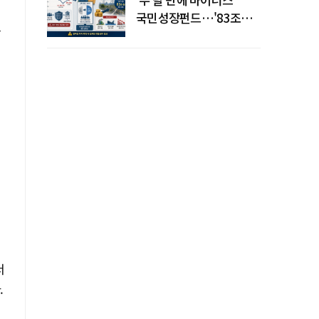
국민성장펀드…'83조
은
전력망' 리스크 확산
인
정
서
.