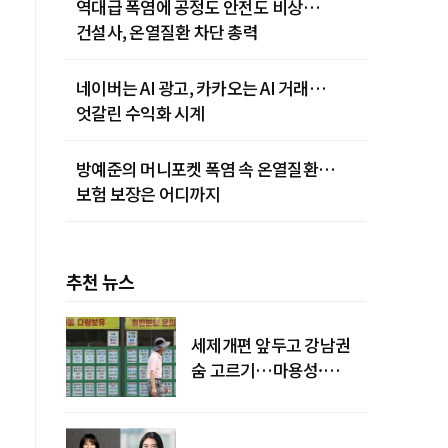
역대급 폭염에 공정도 안전도 비상…
건설사, 온열질환 차단 총력
네이버는 AI 광고, 카카오는 AI 거래…
엇갈린 수익화 시계
방예준의 머니포켓 폭염 속 온열질환…
보험 보장은 어디까지
추천 뉴스
세제개편 앞두고 강남권
숨 고르기…마용성·
강북은 상승세 지속