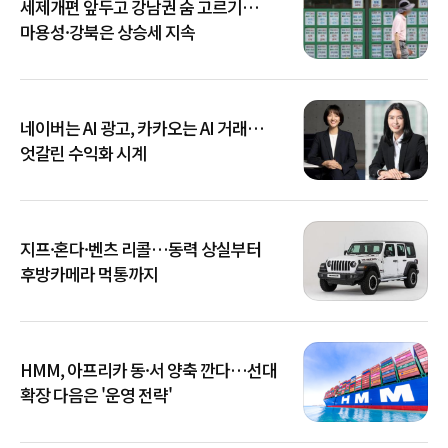
세제개편 앞두고 강남권 숨 고르기…
마용성·강북은 상승세 지속
네이버는 AI 광고, 카카오는 AI 거래…
엇갈린 수익화 시계
지프·혼다·벤츠 리콜…동력 상실부터
후방카메라 먹통까지
HMM, 아프리카 동·서 양축 깐다…선대
확장 다음은 '운영 전략'