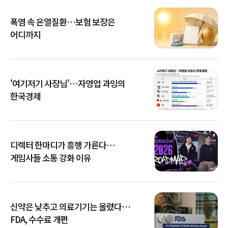
폭염 속 온열질환…보험 보장은
어디까지
'여기저기 사장님'…자영업 과잉의
한국경제
디렉터 한마디가 흥행 가른다…
게임사들 소통 강화 이유
신약은 낮추고 의료기기는 올렸다…
FDA, 수수료 개편