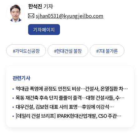
한석진
기자
sjhan0531@kyungjeilbo.com
기자페이지
#가덕도신공항
#현대건설 불참
#7대 불가론
관련기사
역대급 폭염에 공정도 안전도 비상…건설사, 온열질환 차단
총력
목동 재건축 후속 단지 줄줄이 출격…대형 건설사들, 수주
셈법 분주
대우건설, 김보현 대표 사의 표명…후임에 이강석
대외협력단장 추천
[데일리 건설 브리프] IPARK현대산업개발, CSO 주관
혹서기 온열질환 예방 캠페인 진행 外