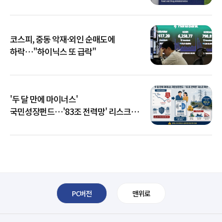
코스피, 중동 악재·외인 순매도에
하락…"하이닉스 또 급락"
'두 달 만에 마이너스'
국민성장펀드…'83조 전력망' 리스크
확산
PC버전
맨위로