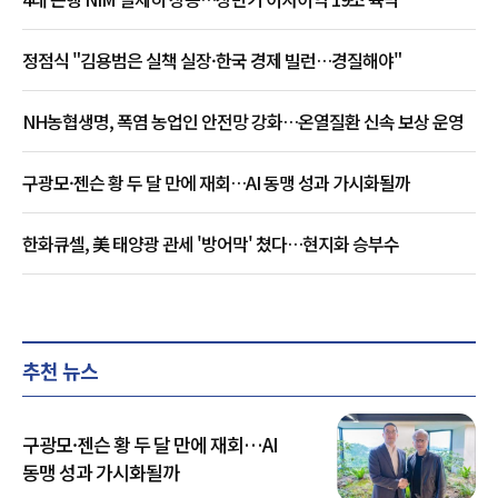
정점식 "김용범은 실책 실장·한국 경제 빌런…경질해야"
NH농협생명, 폭염 농업인 안전망 강화…온열질환 신속 보상 운영
구광모·젠슨 황 두 달 만에 재회…AI 동맹 성과 가시화될까
한화큐셀, 美 태양광 관세 '방어막' 쳤다…현지화 승부수
추천 뉴스
구광모·젠슨 황 두 달 만에 재회…AI
동맹 성과 가시화될까