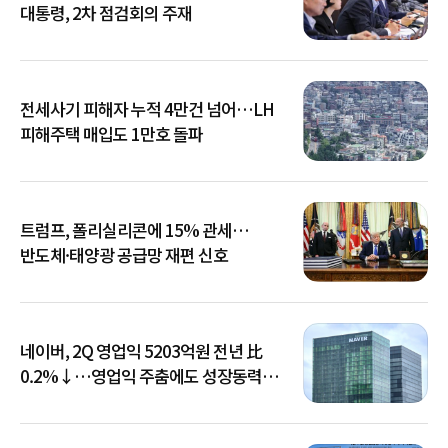
대통령, 2차 점검회의 주재
전세사기 피해자 누적 4만건 넘어…LH
피해주택 매입도 1만호 돌파
트럼프, 폴리실리콘에 15% 관세…
반도체·태양광 공급망 재편 신호
네이버, 2Q 영업익 5203억원 전년 比
0.2%↓…영업익 주춤에도 성장동력
키운다