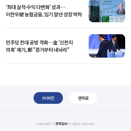
'최대 실적·수익 다변화' 성과…
이찬우號 농협금융, 임기 말년 성장 박차
민주당 전대 공방 격화…金 '신천지
의혹' 제기, 鄭 "증거부터 내놔라"
PC버전
맨위로
Copyright ⓒ
경제일보
All rights reserved.