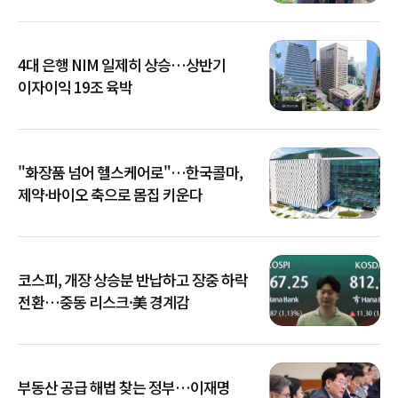
4대 은행 NIM 일제히 상승…상반기
이자이익 19조 육박
"화장품 넘어 헬스케어로"…한국콜마,
제약·바이오 축으로 몸집 키운다
코스피, 개장 상승분 반납하고 장중 하락
전환…중동 리스크·美 경계감
부동산 공급 해법 찾는 정부…이재명