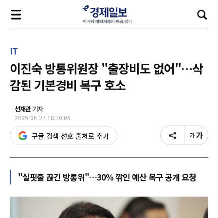
IT
이진숙 방통위원장 "출장비도 없어"…삭
감된 기본경비 복구 호소
선재관
기자
2025-06-27 18:10:05
구글 검색 선호 출처로 추가
"실핏줄 끊긴 방통위"…30% 깎인 예산 복구 공개 요청