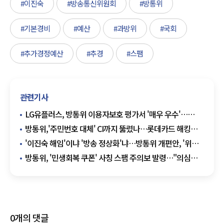
#이진숙
#방송통신위원회
#방통위
#기본경비
#예산
#과방위
#국회
#추가경정예산
#추경
#스팸
관련기사
LG유플러스, 방통위 이용자보호 평가서 '매우 우수'…
SKT·KT는 '우수'
방통위,'주민번호 대체' CI까지 뚫렸나…롯데카드 해킹
후속 조치로 '안전 실태' 점검
'이진숙 해임'이냐 '방송 정상화'냐…방통위 개편안, '위헌'
논란 속 강행
방통위, '민생회복 쿠폰' 사칭 스팸 주의보 발령…"의심
문자 URL 클릭 금지"
0
개의 댓글