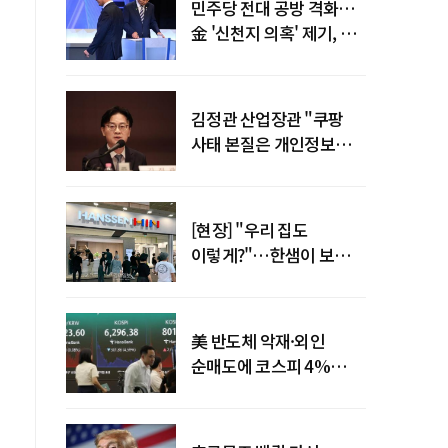
민주당 전대 공방 격화…
金 '신천지 의혹' 제기, 鄭
"증거부터 내놔라"
김정관 산업장관 "쿠팡
사태 본질은 개인정보
유출…한미동맹 흔들
사안 아냐"
[현장] "우리 집도
이렇게?"…한샘이 보여준
프리미엄 리모델링의 미래
美 반도체 악재·외인
순매도에 코스피 4%
급락…반면 코스닥 800선
탈환