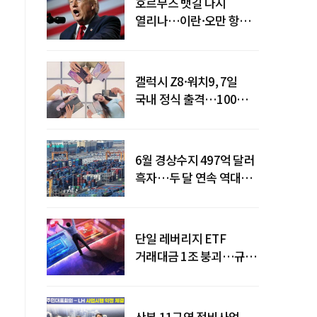
호르무즈 뱃길 다시
열리나…이란·오만 항로
합의
갤럭시 Z8·워치9, 7일
국내 정식 출격…100개국
순차 출시
6월 경상수지 497억 달러
흑자…두 달 연속 역대
최대
단일 레버리지 ETF
거래대금 1조 붕괴…규제
직격탄
산본 11구역 정비사업