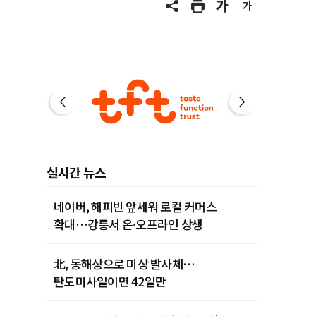
실시간 뉴스
네이버, 해피빈 앞세워 로컬 커머스
확대…강릉서 온·오프라인 상생
北, 동해상으로 미상 발사체…
탄도미사일이면 42일만