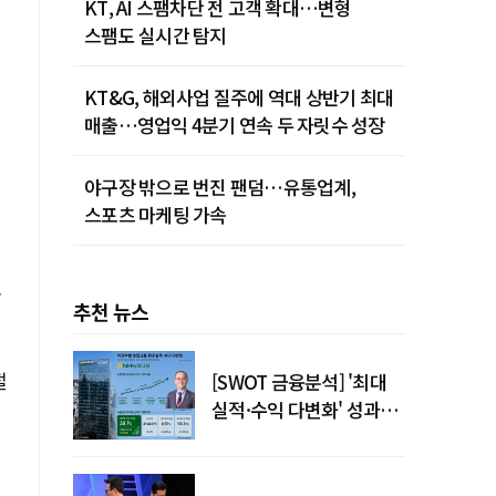
KT, AI 스팸차단 전 고객 확대…변형
스팸도 실시간 탐지
KT&G, 해외사업 질주에 역대 상반기 최대
매출…영업익 4분기 연속 두 자릿수 성장
야구장 밖으로 번진 팬덤…유통업계,
스포츠 마케팅 가속
오
추천 뉴스
절
[SWOT 금융분석] '최대
실적·수익 다변화' 성과…
이찬우號 농협금융, 임기
말년 성장 박차