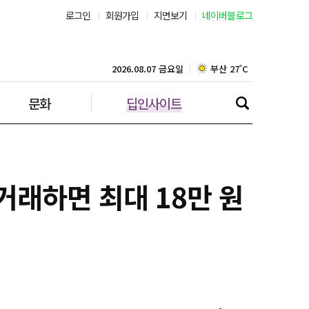
로그인
회원가입
지면보기
네이버블로그
부산 27˚C
대구 24˚C
2026.08.07 금요일
문화
딥인사이트
인천 28˚C
광주 26˚C
대전 26˚C
 거래하면 최대 18만 원
울산 23˚C
강릉 24˚C
제주 28˚C