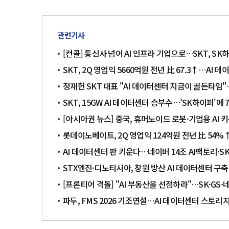
관련기사
[컨콜] 통신사 넘어 AI 인프라 기업으로…SKT, S
SKT, 2Q 영업익 5660억원 전년 比 67.3↑…AI
정재헌 SKT 대표 "AI 데이터센터 지금이 골든타임"
SKT, 15GW AI 데이터센터 승부수…'SK하이퍼'에 
[아시아권 뉴스] 중국, 휴머노이드 로봇·기업용 A
롯데이노베이트, 2Q 영업익 124억원 전년 比 54
AI 데이터센터 판 키운다…네이버 14조 AI팩토리·SK
STX엔진·디노티시아, 창원 방산 AI 데이터센터 구
[프론티어 격돌] "AI 부동산을 선점하라"…SK·GS·
파두, FMS 2026 기조연설…AI 데이터센터 스토리