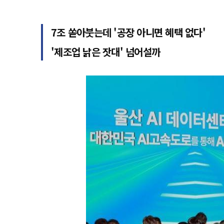
7조 쏟아붓는데 '공장 아니면 혜택 없다'
'제조업 낡은 잣대' 넘어설까