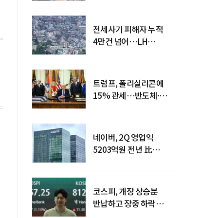
전세사기 피해자 누적
4만건 넘어…LH
피해주택 매입도 1만호
돌파
트럼프, 폴리실리콘에
15% 관세…반도체·
태양광 공급망 재편 신호
네이버, 2Q 영업익
5203억원 전년 比
0.2%↓…영업익
주춤에도 성장동력 키운다
코스피, 개장 상승분
반납하고 장중 하락
전환…중동 리스크·美