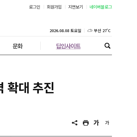
로그인
회원가입
지면보기
네이버블로그
부산 27˚C
대구 26˚C
2026.08.08 토요일
문화
딥인사이트
인천 29˚C
광주 27˚C
대전 27˚C
격 확대 추진
울산 25˚C
강릉 25˚C
제주 29˚C