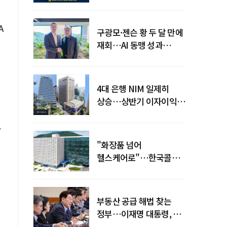
전력망' 리스크 확산
A
구광모·젠슨 황 두 달 만에
재회…AI 동맹 성과
가시화될까
설
4대 은행 NIM 일제히
상승…상반기 이자이익
19조 육박
부
"화장품 넘어
헬스케어로"…한국콜마,
제약·바이오 축으로 몸집
키운다
부동산 공급 해법 찾는
정부…이재명 대통령, 2차
점검회의 주재