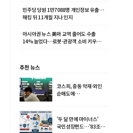
민주당 당원 1만7088명 개인정보 유출…
해킹 뒤 11개월 지나 인지
아시아권 뉴스 美와 교역 줄어도 수출
14% 늘었다…로봇·관광객 소비 키우는
중국
추천 뉴스
코스피, 중동 악재·외인
순매도에
하락…"하이닉스 또
급락"
'두 달 만에 마이너스'
국민성장펀드…'83조