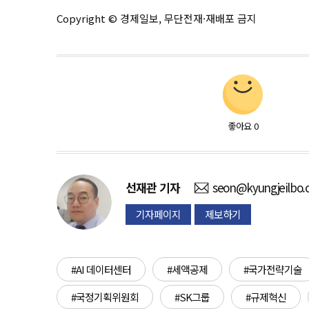
Copyright © 경제일보, 무단전재·재배포 금지
좋아요
0
선재관
기자
seon@kyungjeilbo
기자페이지
제보하기
#AI 데이터센터
#세액공제
#국가전략기술
#국정기획위원회
#SK그룹
#규제혁신