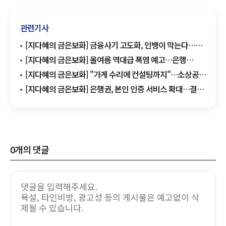
관련기사
[지다혜의 금은보화] 금융사기 고도화, 인뱅이 막는다…
카카오·케이·토스 서비스 비교해 보니
[지다혜의 금은보화] 올여름 역대급 폭염 예고…은행
'무더위 쉼터' 이용하세요
[지다혜의 금은보화] "가게 수리에 컨설팅까지"…소상공인
지원 속도 내는 은행들
[지다혜의 금은보화] 은행권, 본인 인증 서비스 확대…결제
·신원 확인 한 번에
0
개의 댓글