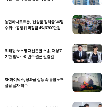
농협하나로유통, '신상품 장려금' 부당
수취…공정위 과징금 4억6200만원
최태원·노소영 재산분할 소송, 재상고
기한 임박…이번주 결론 갈림길
SK하이닉스, 성과급 갈등 속 통합노조
설립 절차 착수