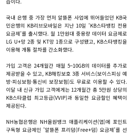
습이다.
국내 은행 중 가장 먼저 알뜰폰 사업에 뛰어들었던 KB국
민은행의 KB리브모바일은 지난 10일 'KB스타뱅킹 전용
요금제'를 출시했다. 월 1만원대 중용량 데이터 요금제로
LG U+망 2종 및 KT망 1종으로 구성됐고, KB스타뱅킹을
이용해 개통 절차를 간소화했다.
가입 고객은 24개월간 매월 5~10GB의 데이터를 추가로
제공받을 수 있고, KB해킹보호 3종 서비스(보이스피싱 예
방·피싱보험·통신비 보장보험)도 무료로 이용할 수 있다.
이달 내 신규 가입 고객에게는 12개월간 총 5만원 상당의
KB스타클럽 최고등급(VVIP)과 동일한 요금할인 혜택이
제공된다.
NH농협은행은 NH올원뱅크 애플리케이션(앱)에 포인트
구독형 요금제인 '알뜰폰 프리덤(Free+덤) 요금제'를 선