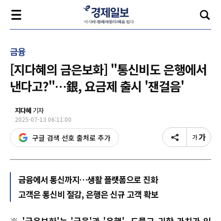
금융
[지다혜의 금은보화] "통신비도 은행에서
낸다고?"…銀, 요금제 출시 '잰걸음'
지다혜
기자
2025-07-13 06:11:00
구글 검색 선호 출처로 추가
금융에서 통신까지…생활 플랫폼으로 진화
고객은 통신비 절감, 은행은 신규 고객 확보
※ '금은보화'는 '금융'과 '은행', 드물고 귀한 가치가 있