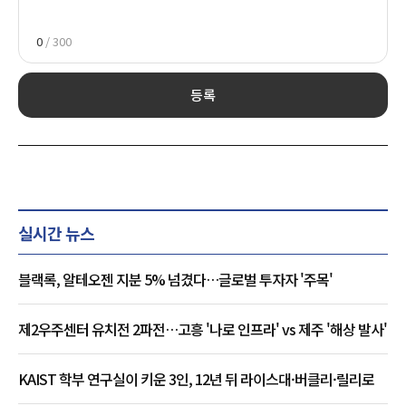
0
/ 300
등록
실시간 뉴스
블랙록, 알테오젠 지분 5% 넘겼다…글로벌 투자자 '주목'
제2우주센터 유치전 2파전…고흥 '나로 인프라' vs 제주 '해상 발사'
KAIST 학부 연구실이 키운 3인, 12년 뒤 라이스대·버클리·릴리로