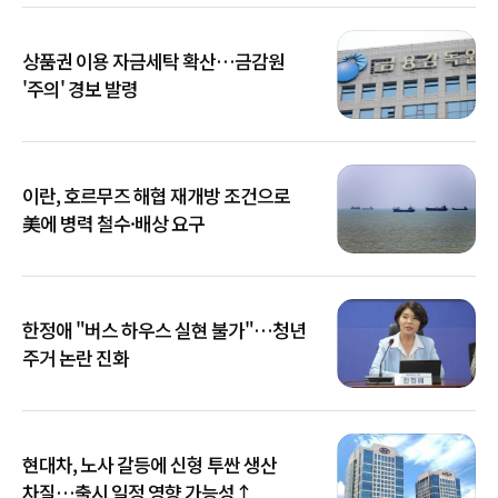
상품권 이용 자금세탁 확산…금감원
'주의' 경보 발령
이란, 호르무즈 해협 재개방 조건으로
美에 병력 철수·배상 요구
한정애 "버스 하우스 실현 불가"…청년
주거 논란 진화
현대차, 노사 갈등에 신형 투싼 생산
차질…출시 일정 영향 가능성↑