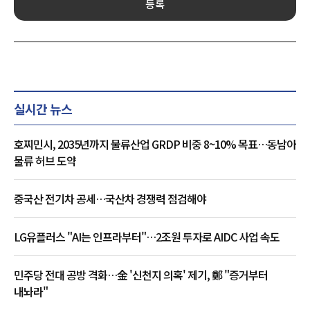
등록
실시간 뉴스
호찌민시, 2035년까지 물류산업 GRDP 비중 8~10% 목표…동남아
물류 허브 도약
중국산 전기차 공세…국산차 경쟁력 점검해야
LG유플러스 "AI는 인프라부터"…2조원 투자로 AIDC 사업 속도
민주당 전대 공방 격화…金 '신천지 의혹' 제기, 鄭 "증거부터
내놔라"