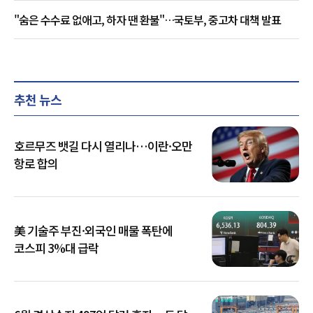
"숨은 수수료 없애고, 하자 땐 환불"…국토부, 중고차 대책 발표
추천 뉴스
호르무즈 뱃길 다시 열리나…이란·오만
항로 합의
美 기술주 부진·외국인 매물 폭탄에
코스피 3%대 급락