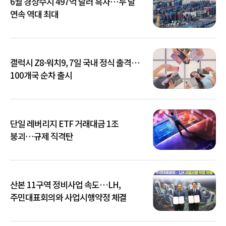
6월 경상수지 497억 달러 흑자…두 달
연속 역대 최대
갤럭시 Z8·워치9, 7일 국내 정식 출격…
100개국 순차 출시
단일 레버리지 ETF 거래대금 1조
붕괴…규제 직격탄
산본 11구역 정비사업 속도…LH,
주민대표회의와 사업시행약정 체결