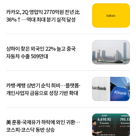
카카오, 2Q 영업익 2770억원 전년 比
36%↑…역대 최대 분기 실적 달성
상하이 찾은 외국인 22% 늘고 중국
자동차 수출 509만대
카뱅·케뱅 상반기 순익 희비…플랫폼·
개인사업자 금융으로 성장 기반 확대
美 훈풍·국제유가 하락에 외인 귀환…
코스피·코스닥 동반 상승