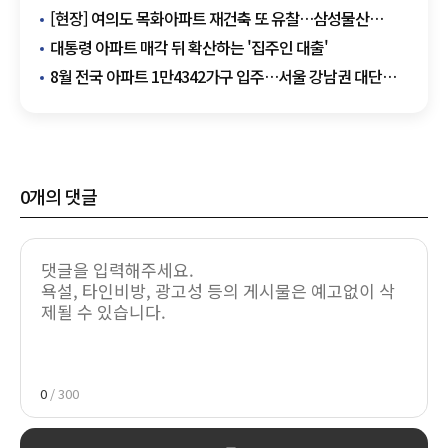
[현장] 여의도 목화아파트 재건축 또 유찰…삼성물산
무혈입성 청신호
대통령 아파트 매각 뒤 확산하는 '집주인 대출'
8월 전국 아파트 1만4342가구 입주…서울 강남권 대단지
주목
0
개의 댓글
0
/ 300