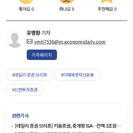
좋아요
0
화나요
0
추천해요
0
유명환
기자
ymh7536@m.economidaily.com
기자페이지
#데일리 증권 브리프
#미래에셋자산운용
#신한투자증권
관련기사
[데일리 증권 브리프] 키움증권, 중개형 ISA…잔액 3조원
돌파 外