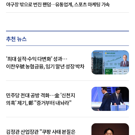
야구장 밖으로 번진 팬덤…유통업계, 스포츠 마케팅 가속
추천 뉴스
'최대 실적·수익 다변화' 성과…
이찬우號 농협금융, 임기 말년 성장 박차
민주당 전대 공방 격화…金 '신천지
의혹' 제기, 鄭 "증거부터 내놔라"
김정관 산업장관 "쿠팡 사태 본질은