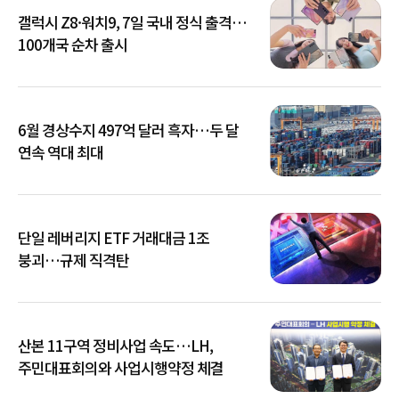
갤럭시 Z8·워치9, 7일 국내 정식 출격…
100개국 순차 출시
6월 경상수지 497억 달러 흑자…두 달
연속 역대 최대
단일 레버리지 ETF 거래대금 1조
붕괴…규제 직격탄
산본 11구역 정비사업 속도…LH,
주민대표회의와 사업시행약정 체결