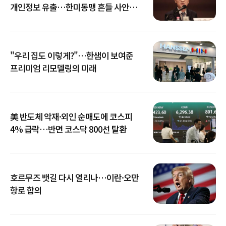
개인정보 유출…한미동맹 흔들 사안
아냐"
"우리 집도 이렇게?"…한샘이 보여준
프리미엄 리모델링의 미래
美 반도체 악재·외인 순매도에 코스피
4% 급락…반면 코스닥 800선 탈환
호르무즈 뱃길 다시 열리나…이란·오만
항로 합의