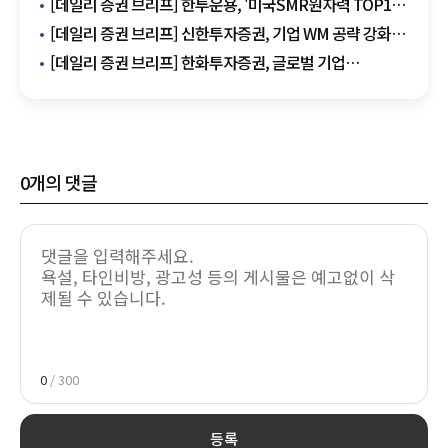
[데일리 증권 브리프] 한투운용, '미국SMR원자력 TOP10'
ETF 신규 상장 外
[데일리 증권 브리프] 신한투자증권, 기업 WM 공략 강화…
주식보상 6.5만건 처리 外
[데일리 증권 브리프] 한화투자증권, 글로벌 기업
'크리서스'에 180억원 규모 투자 外
0
개의 댓글
0
/ 300
등록