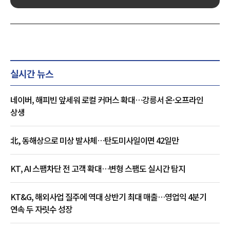
실시간 뉴스
네이버, 해피빈 앞세워 로컬 커머스 확대…강릉서 온·오프라인
상생
北, 동해상으로 미상 발사체…탄도미사일이면 42일만
KT, AI 스팸차단 전 고객 확대…변형 스팸도 실시간 탐지
KT&G, 해외사업 질주에 역대 상반기 최대 매출…영업익 4분기
연속 두 자릿수 성장