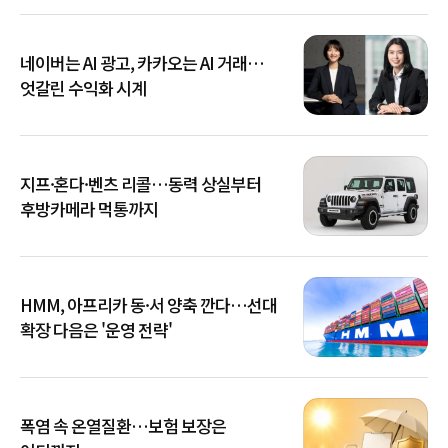
네이버는 AI 광고, 카카오는 AI 거래…
엇갈린 수익화 시계
지프·혼다·벤츠 리콜…동력 상실부터
후방카메라 먹통까지
HMM, 아프리카 동·서 양축 깐다…선대
확장 다음은 '운영 전략'
폭염 속 온열질환…보험 보장은