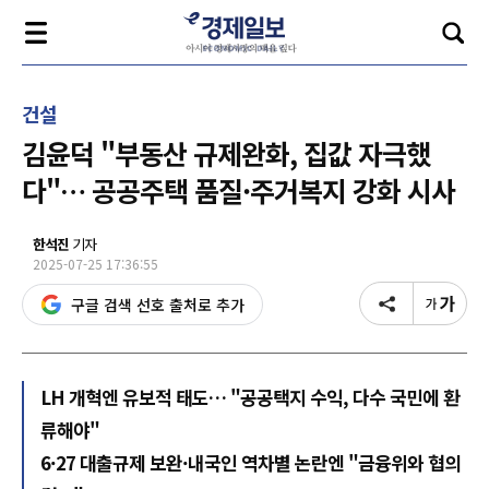
건설
김윤덕 "부동산 규제완화, 집값 자극했
다"… 공공주택 품질·주거복지 강화 시사
한석진
기자
2025-07-25 17:36:55
구글 검색 선호 출처로 추가
LH 개혁엔 유보적 태도… "공공택지 수익, 다수 국민에 환
류해야"
6·27 대출규제 보완·내국인 역차별 논란엔 "금융위와 협의