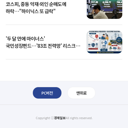
코스피, 중동 악재·외인 순매도에
하락…"하이닉스 또 급락"
'두 달 만에 마이너스'
국민성장펀드…'83조 전력망' 리스크
확산
PC버전
맨위로
Copyright ⓒ
경제일보
All rights reserved.