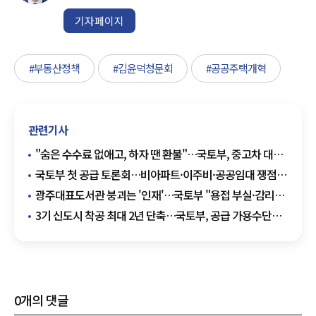
기자페이지
#부동산정책
#김윤덕청문회
#공공주택개혁
관련기사
"숨은 수수료 없애고, 하자 땐 환불"…국토부, 중고차 대책
발표
국토부 첫 공급 토론회…비아파트·이주비·공공임대 쟁점
부상
광주대표도서관 붕괴는 '인재'…국토부 "용접 부실·감리
소홀 확인"
3기 신도시 착공 최대 2년 단축…국토부, 공급 가용수단
총동원
0
개의 댓글