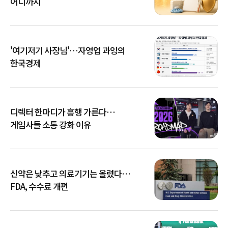
어디까지
'여기저기 사장님'…자영업 과잉의
한국경제
디렉터 한마디가 흥행 가른다…
게임사들 소통 강화 이유
신약은 낮추고 의료기기는 올렸다…
FDA, 수수료 개편