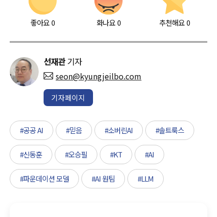
좋아요
0
화나요
0
추천해요
0
선재관
기자
seon@kyungjeilbo.com
기자페이지
#공공 AI
#믿음
#소버린AI
#솔트룩스
#신동훈
#오승필
#KT
#AI
#파운데이션 모델
#AI 원팀
#LLM