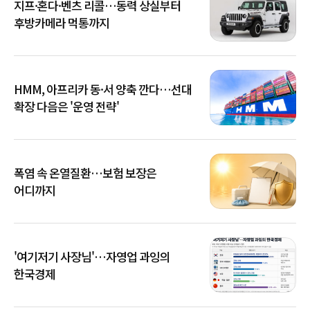
지프·혼다·벤츠 리콜…동력 상실부터
후방카메라 먹통까지
HMM, 아프리카 동·서 양축 깐다…선대
확장 다음은 '운영 전략'
폭염 속 온열질환…보험 보장은
어디까지
'여기저기 사장님'…자영업 과잉의
한국경제