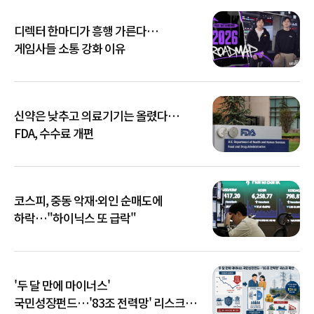
디렉터 한마디가 흥행 가른다…
게임사들 소통 강화 이유
신약은 낮추고 의료기기는 올렸다…
FDA, 수수료 개편
코스피, 중동 악재·외인 순매도에
하락…"하이닉스 또 급락"
'두 달 만에 마이너스'
국민성장펀드…'83조 전력망' 리스크