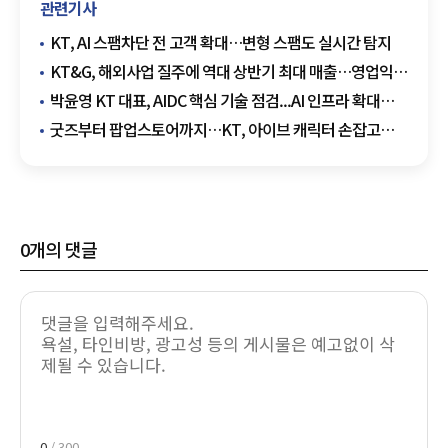
관련기사
KT, AI 스팸차단 전 고객 확대…변형 스팸도 실시간 탐지
KT&G, 해외사업 질주에 역대 상반기 최대 매출…영업익
4분기 연속 두 자릿수 성장
박윤영 KT 대표, AIDC 핵심 기술 점검...AI 인프라 확대
박차
굿즈부터 팝업스토어까지…KT, 아이브 캐릭터 손잡고
고객 접점 확대
0
개의 댓글
0
/ 300