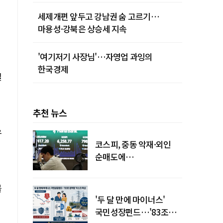
세제개편 앞두고 강남권 숨 고르기…
마용성·강북은 상승세 지속
'여기저기 사장님'…자영업 과잉의
한국경제
열
추천 뉴스
유
코스피, 중동 악재·외인
순매도에
하락…"하이닉스 또
급락"
블
'두 달 만에 마이너스'
국민성장펀드…'83조