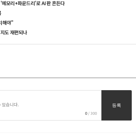
'메모리+파운드리'로 AI 판 흔든다
목
리해야"
감 지도 재편되나
등록
0
/ 300