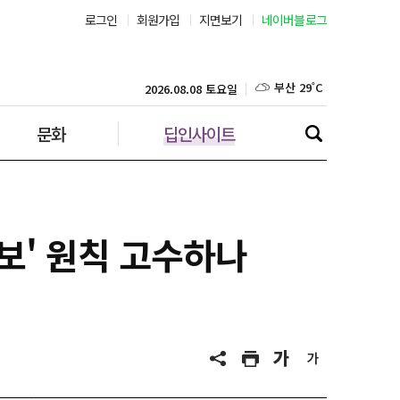
로그인
회원가입
지면보기
네이버블로그
부산 29˚C
대구 30˚C
2026.08.08 토요일
문화
딥인사이트
인천 29˚C
광주 30˚C
대전 31˚C
보' 원칙 고수하나
울산 28˚C
강릉 25˚C
제주 30˚C