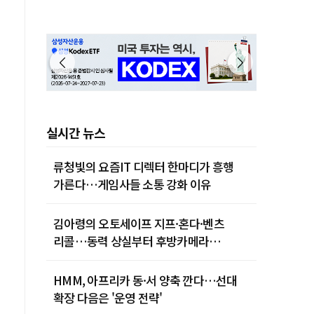
실시간 뉴스
류청빛의 요즘IT 디렉터 한마디가 흥행
가른다…게임사들 소통 강화 이유
김아령의 오토세이프 지프·혼다·벤츠
리콜…동력 상실부터 후방카메라
먹통까지
HMM, 아프리카 동·서 양축 깐다…선대
확장 다음은 '운영 전략'