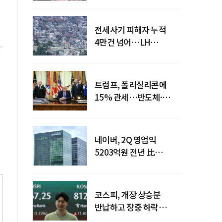
전세사기 피해자 누적
4만건 넘어…LH
피해주택 매입도 1만호
돌파
트럼프, 폴리실리콘에
15% 관세…반도체·
태양광 공급망 재편 신호
네이버, 2Q 영업익
5203억원 전년 比
0.2%↓…영업익
주춤에도 성장동력 키운다
코스피, 개장 상승분
반납하고 장중 하락
전환…중동 리스크·美