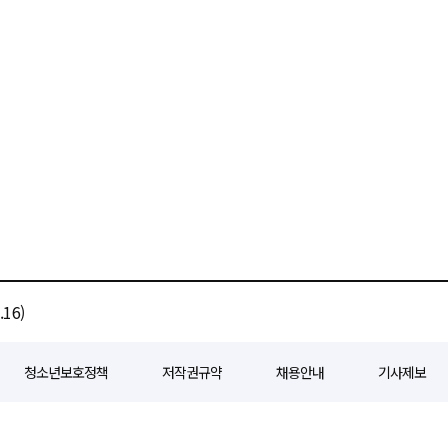
16)
청소년보호정책
저작권규약
채용안내
기사제보