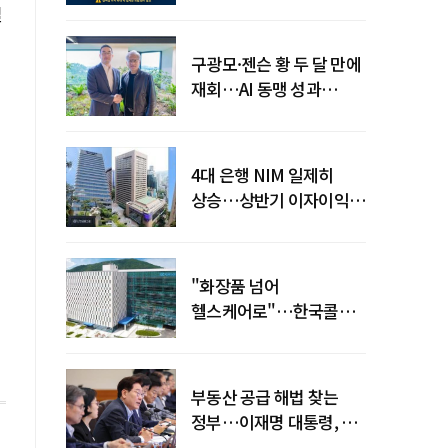
전력망' 리스크 확산
일
구광모·젠슨 황 두 달 만에
재회…AI 동맹 성과
가시화될까
4대 은행 NIM 일제히
상승…상반기 이자이익
19조 육박
"화장품 넘어
헬스케어로"…한국콜마,
제약·바이오 축으로 몸집
키운다
부동산 공급 해법 찾는
정부…이재명 대통령, 2차
점검회의 주재