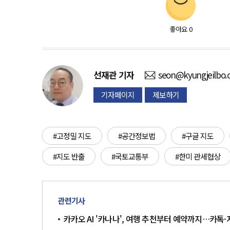
좋아요
0
선재관
기자
seon@kyungjeilbo
기자페이지
제보하기
#고정밀 지도
#공간정보법
#구글 지도
#지도 반출
#국토교통부
#한미 관세협상
관련기사
카카오 AI '카나나', 여행 추천부터 예약까지…카톡