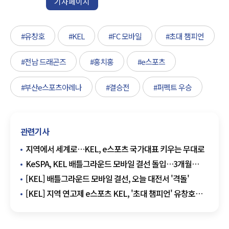
기자페이지
#유창호
#KEL
#FC 모바일
#초대 챔피언
#전남 드래곤즈
#홍치홍
#e스포츠
#부산e스포츠아레나
#결승전
#퍼펙트 우승
관련기사
지역에서 세계로…KEL, e스포츠 국가대표 키우는 무대로
KeSPA, KEL 배틀그라운드 모바일 결선 돌입…3개월
대장정 마무리
[KEL] 배틀그라운드 모바일 결선, 오늘 대전서 '격돌'
[KEL] 지역 연고제 e스포츠 KEL, '초대 챔피언' 유창호
배출하며 성공적 첫발