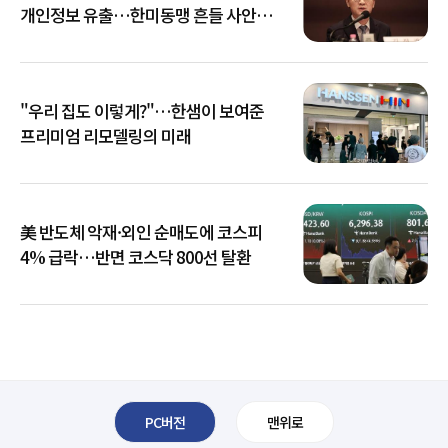
개인정보 유출…한미동맹 흔들 사안
아냐"
"우리 집도 이렇게?"…한샘이 보여준
프리미엄 리모델링의 미래
美 반도체 악재·외인 순매도에 코스피
4% 급락…반면 코스닥 800선 탈환
PC버전
맨위로