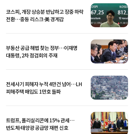
코스피, 개장 상승분 반납하고 장중 하락
전환…중동 리스크·美 경계감
부동산 공급 해법 찾는 정부…이재명
대통령, 2차 점검회의 주재
전세사기 피해자 누적 4만건 넘어…LH
피해주택 매입도 1만호 돌파
트럼프, 폴리실리콘에 15% 관세…
반도체·태양광 공급망 재편 신호