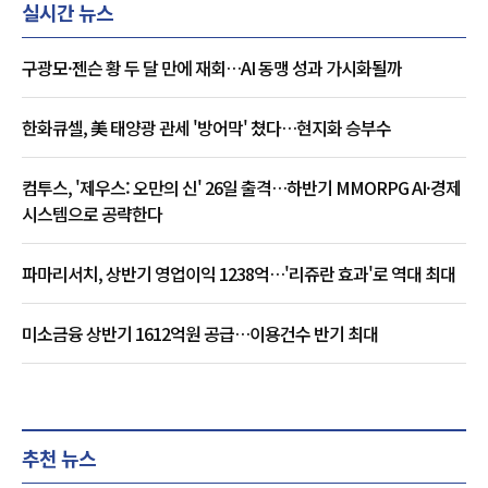
실시간 뉴스
구광모·젠슨 황 두 달 만에 재회…AI 동맹 성과 가시화될까
한화큐셀, 美 태양광 관세 '방어막' 쳤다…현지화 승부수
컴투스, '제우스: 오만의 신' 26일 출격…하반기 MMORPG AI·경제
시스템으로 공략한다
파마리서치, 상반기 영업이익 1238억…'리쥬란 효과'로 역대 최대
미소금융 상반기 1612억원 공급…이용건수 반기 최대
추천 뉴스