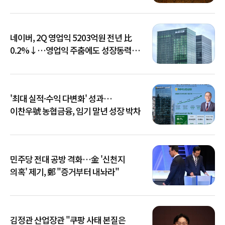
네이버, 2Q 영업익 5203억원 전년 比
0.2%↓…영업익 주춤에도 성장동력
키운다
'최대 실적·수익 다변화' 성과…
이찬우號 농협금융, 임기 말년 성장 박차
민주당 전대 공방 격화…金 '신천지
의혹' 제기, 鄭 "증거부터 내놔라"
김정관 산업장관 "쿠팡 사태 본질은