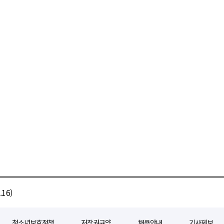
16)
청소년보호정책
저작권규약
채용안내
기사제보