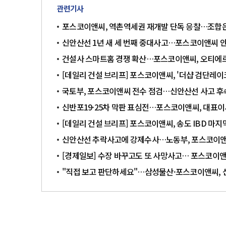
관련기사
포스코이앤씨, 역촌역세권 재개발 단독 응찰…조합은
신안산선 1년 새 세 번째 중대사고…포스코이앤씨 
건설사 스마트홈 경쟁 확산…포스코이앤씨, 오티에르
[데일리 건설 브리프] 포스코이앤씨, '더샵 검단레이
국토부, 포스코이앤씨 전수 점검…신안산선 사고 후
신반포19·25차 막판 표심전…포스코이앤씨, 대표이
[데일리 건설 브리프] 포스코이앤씨, 송도 IBD 마지
신안산선 추락사고에 강제수사…노동부, 포스코이
[경제일보] 수장 바꾸고도 또 사망사고… 포스코이앤
"직접 보고 판단하세요"…삼성물산·포스코이앤씨, 신