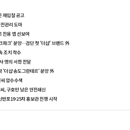
 재입찰 공고
안전관리 도마
 전용 앱 선보여
크파크' 분양…검단 첫 '더샵' 브랜드 外
속 조치 착수
사 명의 서한 전달
막 '더샵 송도그란테르' 분양 外
앤씨 압수수색
씨, 구호만 남은 안전쇄신
반포19·25차 홍보관 전쟁 시작