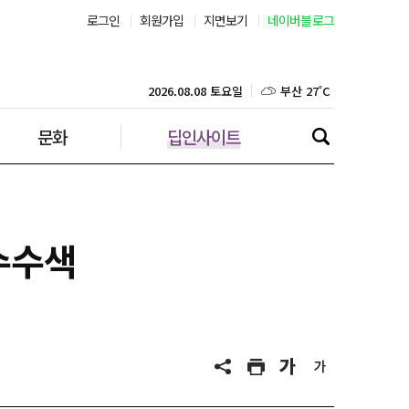
로그인
회원가입
지면보기
네이버블로그
서울 25˚C
부산 27˚C
2026.08.08 토요일
문화
딥인사이트
대구 26˚C
인천 26˚C
광주 27˚C
압수수색
대전 26˚C
울산 26˚C
강릉 20˚C