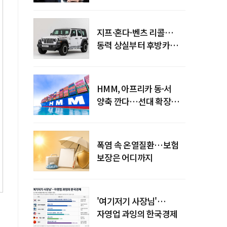
엇갈린 수익화 시계
지프·혼다·벤츠 리콜…
동력 상실부터 후방카메라
먹통까지
HMM, 아프리카 동·서
양축 깐다…선대 확장
다음은 '운영 전략'
폭염 속 온열질환…보험
보장은 어디까지
'여기저기 사장님'…
자영업 과잉의 한국경제