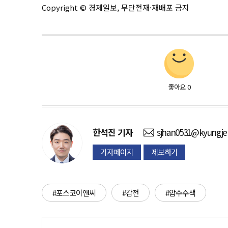
Copyright © 경제일보, 무단전재·재배포 금지
좋아요
0
한석진
기자
sjhan0531@kyungje
기자페이지
제보하기
#포스코이앤씨
#감전
#압수수색