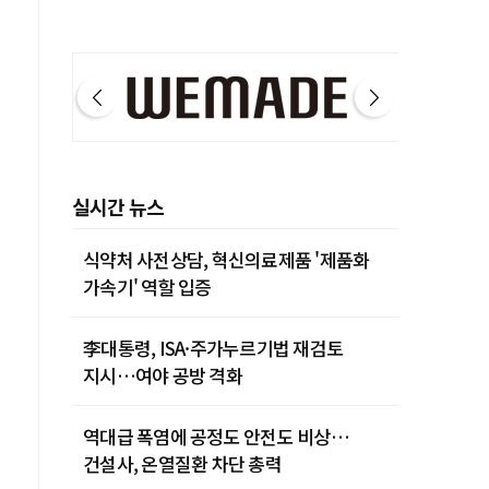
제주 29˚C
실시간 뉴스
식약처 사전상담, 혁신의료제품 '제품화
가속기' 역할 입증
李대통령, ISA·주가누르기법 재검토
지시…여야 공방 격화
역대급 폭염에 공정도 안전도 비상…
건설사, 온열질환 차단 총력