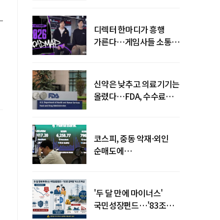
디렉터 한마디가 흥행
가른다…게임사들 소통
강화 이유
신약은 낮추고 의료기기는
올렸다…FDA, 수수료
개편
코스피, 중동 악재·외인
순매도에
하락…"하이닉스 또
급락"
'두 달 만에 마이너스'
국민성장펀드…'83조
전력망' 리스크 확산