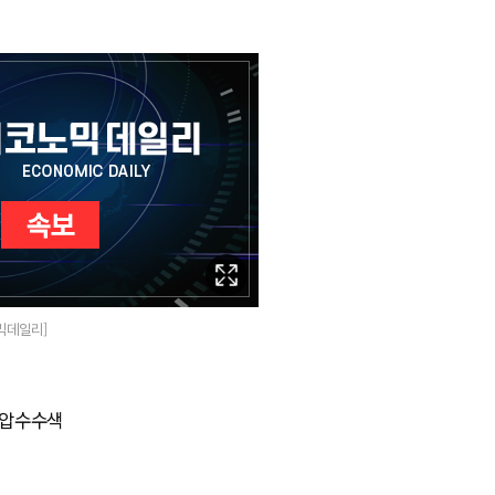
믹데일리]
 압수수색