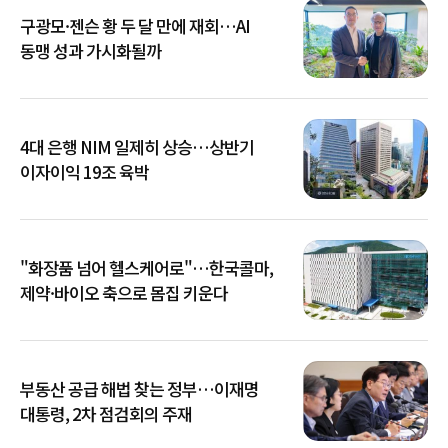
구광모·젠슨 황 두 달 만에 재회…AI
동맹 성과 가시화될까
4대 은행 NIM 일제히 상승…상반기
이자이익 19조 육박
"화장품 넘어 헬스케어로"…한국콜마,
제약·바이오 축으로 몸집 키운다
부동산 공급 해법 찾는 정부…이재명
대통령, 2차 점검회의 주재