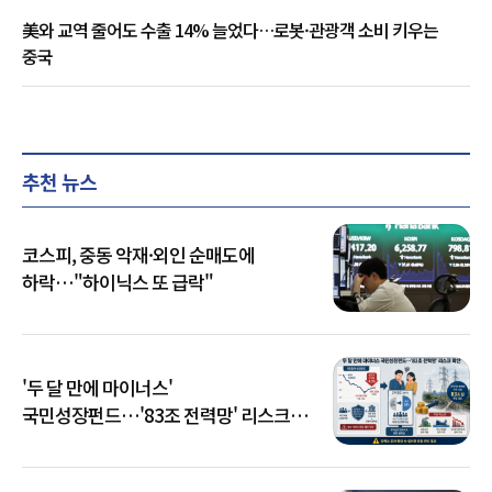
美와 교역 줄어도 수출 14% 늘었다…로봇·관광객 소비 키우는
중국
추천 뉴스
코스피, 중동 악재·외인 순매도에
하락…"하이닉스 또 급락"
'두 달 만에 마이너스'
국민성장펀드…'83조 전력망' 리스크
확산