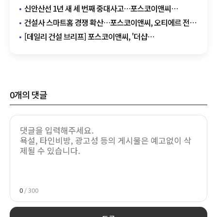
재입찰 공고
신안산선 1년 새 세 번째 중대사고…포스코이앤씨
안전관리 도마
건설사 스마트홈 경쟁 확산…포스코이앤씨, 오티에르 전용
앱 선보여
[데일리 건설 브리프] 포스코이앤씨, '더샵
검단레이크파크' 분양…검단 첫 '더샵' 브랜드 外
0
개의 댓글
0
/ 300