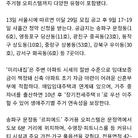
주거형 오피스텔까지 다양한 유형이 포함됐다.
13일 서울시에 따르면 이달 29일 모집 공고 후 9월 17~19
일 사흘간 청약 신청을 받는다. 공급지는 송파구 문정동(1
6호), 영등포구 당산동(11호), 광진구 중곡동(23호), 동작
구 상도동(10호), 중랑구 상봉동(53호), 강북구 우이동(30
호), 강서구 화곡동(6호) 등 7곳이다.
‘미리내집’은 주변 아파트 시세의 절반 수준으로 임대보증
금이 책정돼 신축 아파트 초기 자금 마련이 어려운 신혼부
부에 적합하다. 매입임대주택과 연계돼 있으며, 거주 중
자녀를 출산하면 10년 후 ‘장기전세주택Ⅱ’로 우선 이주
할 수 있어 생애주기별 주거 연속성을 보장한다.
송파구 문정동 ‘르피에드’ 주거용 오피스텔은 문정역에서
도보 6분 거리에 위치하며, 수영장·피트니스룸 등 커뮤니
티 시설과 주요 가전·가구 풀옵션을 갖췄다. 전용면적 42~