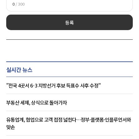
0
/ 300
등록
실시간 뉴스
"전국 4곳서 6·3 지방선거 후보 득표수 사후 수정"
부동산 세제, 상식으로 돌아가자
유통업계, 협업으로 고객 접점 넓힌다…정부·플랫폼·인플루언서와
맞손