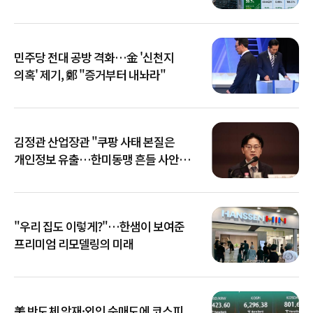
민주당 전대 공방 격화…金 '신천지
의혹' 제기, 鄭 "증거부터 내놔라"
김정관 산업장관 "쿠팡 사태 본질은
개인정보 유출…한미동맹 흔들 사안
아냐"
"우리 집도 이렇게?"…한샘이 보여준
프리미엄 리모델링의 미래
美 반도체 악재·외인 순매도에 코스피