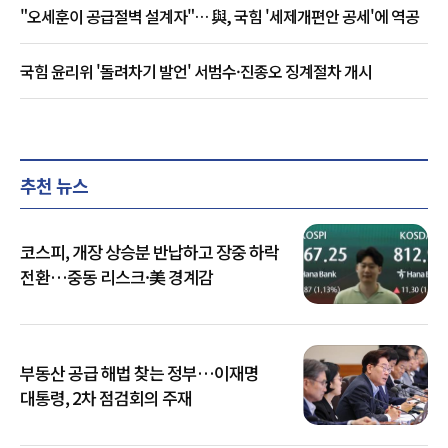
"오세훈이 공급절벽 설계자"… 與, 국힘 '세제개편안 공세'에 역공
국힘 윤리위 '돌려차기 발언' 서범수·진종오 징계절차 개시
추천 뉴스
코스피, 개장 상승분 반납하고 장중 하락
전환…중동 리스크·美 경계감
부동산 공급 해법 찾는 정부…이재명
대통령, 2차 점검회의 주재