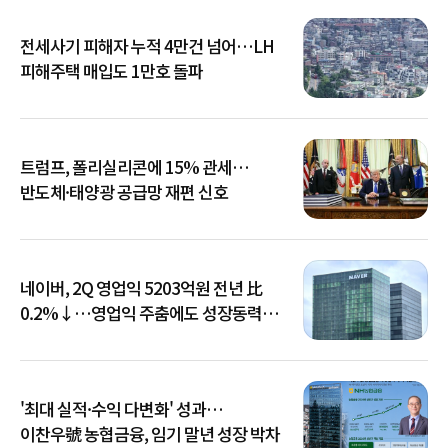
전세사기 피해자 누적 4만건 넘어…LH
피해주택 매입도 1만호 돌파
트럼프, 폴리실리콘에 15% 관세…
반도체·태양광 공급망 재편 신호
네이버, 2Q 영업익 5203억원 전년 比
0.2%↓…영업익 주춤에도 성장동력
키운다
'최대 실적·수익 다변화' 성과…
이찬우號 농협금융, 임기 말년 성장 박차