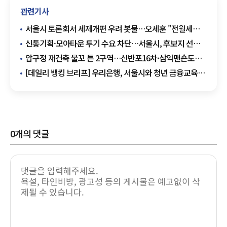
관련기사
서울시 토론회서 세제개편 우려 봇물…오세훈 "전월세
불안 키울 수도"
신통기획·모아타운 투기 수요 차단…서울시, 후보지 선정
즉시 토허제 지정
압구정 재건축 물꼬 튼 2구역…신반포16차·삼익맨숀도
서울시 심의 통과
[데일리 뱅킹 브리프] 우리은행, 서울시와 청년 금융교육
지원 협약 체결 外
0
개의 댓글